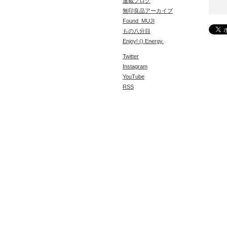
連載ブログ
無印良品アーカイブ
Found_MUJI
もの八分目
Enjoy! () Energy.
Twitter
Instagram
YouTube
RSS