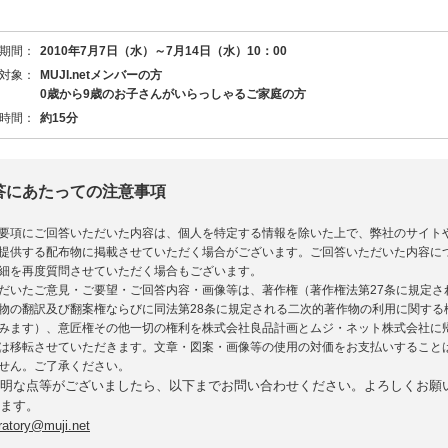
期間：
2010年7月7日（水）～7月14日（水）10：00
対象：
MUJI.netメンバーの方
0歳から9歳のお子さんがいらっしゃるご家庭の方
時間：
約15分
答にあたっての注意事項
要項にご回答いただいた内容は、個人を特定する情報を除いた上で、弊社のサイト
提供する配布物に掲載させていただく場合がございます。ご回答いただいた内容に
細を再度質問させていただく場合もございます。
だいたご意見・ご要望・ご回答内容・画像等は、著作権（著作権法第27条に規定さ
物の翻訳及び翻案権ならびに同法第28条に規定される二次的著作物の利用に関する
みます）、意匠権その他一切の権利を株式会社良品計画とムジ・ネット株式会社に
は移転させていただきます。文章・図案・画像等の使用の対価をお支払いすること
せん。ご了承ください。
明な点等がございましたら、以下までお問い合わせください。よろしくお願
ます。
ratory@muji.net