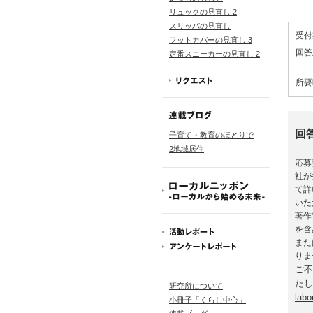
リュックの見直し 2
スリッパの見直し
受付
フットカバーの見直し 3
回答
定番スニーカーの見直し 2
所要
回
子育て・教育のほとりで
2地域居住
応募
社が
て詳
いた
著作
を含
また
りま
ご不
たし
研究所について
labo
小冊子「くらし中心」