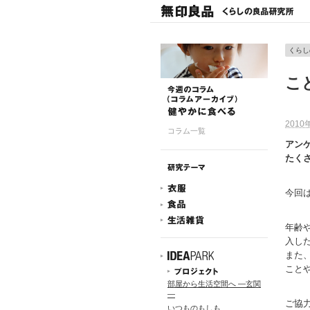
くらし
こ
2010
コラム一覧
アン
たく
今回
年齢
入し
また
こと
部屋から生活空間へ ―玄関
―
ご協
いつものもしも