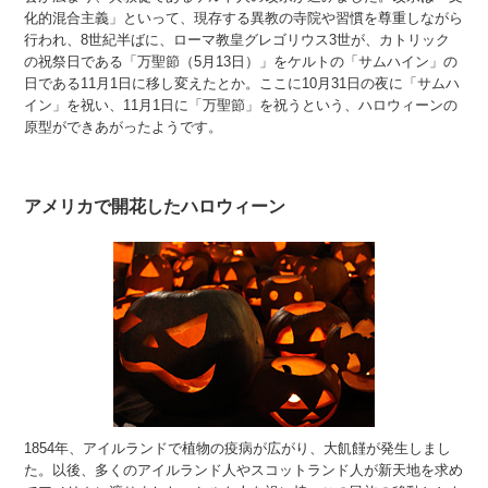
化的混合主義」といって、現存する異教の寺院や習慣を尊重しながら
行われ、8世紀半ばに、ローマ教皇グレゴリウス3世が、カトリック
の祝祭日である「万聖節（5月13日）」をケルトの「サムハイン」の
日である11月1日に移し変えたとか。ここに10月31日の夜に「サムハ
イン」を祝い、11月1日に「万聖節」を祝うという、ハロウィーンの
原型ができあがったようです。
アメリカで開花したハロウィーン
1854年、アイルランドで植物の疫病が広がり、大飢饉が発生しまし
た。以後、多くのアイルランド人やスコットランド人が新天地を求め