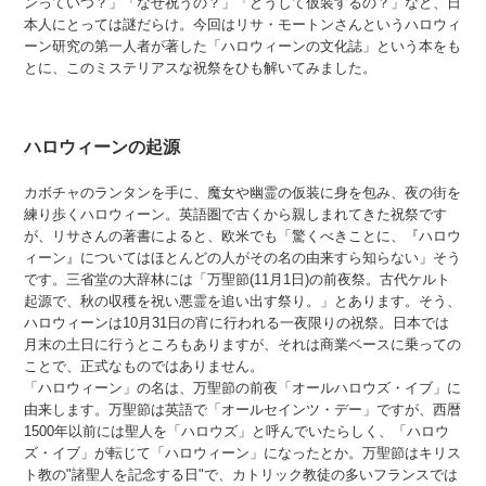
ンっていつ？」「なぜ祝うの？」「どうして仮装するの？」など、日
本人にとっては謎だらけ。今回はリサ・モートンさんというハロウィ
ーン研究の第一人者が著した「ハロウィーンの文化誌」という本をも
とに、このミステリアスな祝祭をひも解いてみました。
ハロウィーンの起源
カボチャのランタンを手に、魔女や幽霊の仮装に身を包み、夜の街を
練り歩くハロウィーン。英語圏で古くから親しまれてきた祝祭です
が、リサさんの著書によると、欧米でも「驚くべきことに、『ハロウ
ィーン』についてはほとんどの人がその名の由来すら知らない」そう
です。三省堂の大辞林には「万聖節(11月1日)の前夜祭。古代ケルト
起源で、秋の収穫を祝い悪霊を追い出す祭り。」とあります。そう、
ハロウィーンは10月31日の宵に行われる一夜限りの祝祭。日本では
月末の土日に行うところもありますが、それは商業ベースに乗っての
ことで、正式なものではありません。
「ハロウィーン」の名は、万聖節の前夜「オールハロウズ・イブ」に
由来します。万聖節は英語で「オールセインツ・デー」ですが、西暦
1500年以前には聖人を「ハロウズ」と呼んでいたらしく、「ハロウ
ズ・イブ」が転じて「ハロウィーン」になったとか。万聖節はキリス
ト教の"諸聖人を記念する日"で、カトリック教徒の多いフランスでは