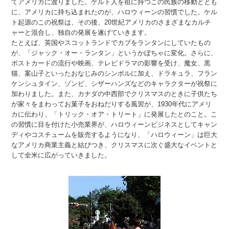
てアメリカに渡りました。ケルト人を祖に持つこの民族の移動ととも
に、アメリカに持ち込まれたのが、ハロウィーンの習慣でした。ケル
ト起源のこの祝祭は、その後、20世紀アメリカのさまざまなカルチ
ャーと混合し、独自の発展を遂げていきます。
たとえば、英国やスコットランドでカブをランタンにしていたもの
が、「ジャック・オー・ランタン」というかぼちゃに変化。さらに、
ポストカードの流行や映画、テレビドラマの影響を受け、魔女、黒
猫、案山子といったおなじみのシンボルに加え、ドラキュラ、フラン
ケンシュタイン、ゾンビ、シザーハンズなどのキャラクターが祝祭に
加わりました。また、カナダの中西部でクリスマスのときに子供たち
が家々をまわってお菓子をおねだりする風習が、1930年代にアメリ
カに伝わり、「トリック・オア・トリート」に発展したとのこと。こ
の習慣に目を付けた小売業界が、ハロウィーンビジネスとしてキャン
ディやコスチュームを販売するようになり、「ハロウィーン」は巨大
なアメリカ商業主義と結びつき、クリスマスに次ぐ盛大なイベントと
して全米に広がっていきました。