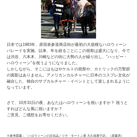
日本では1983年、原宿表参道商店街が最初の大規模なハロウィーン
パレードを実施。以来、年を経るごとにこの祝祭は盛大になり、今で
は渋谷、六本木、川崎などの街に大勢の人が繰り出し、"ハッピー・
ハロウィーン"を祝うようになりました。
しかしながら、そこにはもはやケルトの祝祭や、カトリックの万聖節
の面影はありません。アメリカンカルチャーに日本のコスプレ文化が
融合した、独自のサブカルチャー・イベントとして楽しまれるように
なっています。
さて、10月31日の夜、あなたはハロウィーンを祝いますか？ 祝うと
すればどんな風に祝いますか？
ご意見、ご感想をお寄せください。
※参考図書：「ハロウィーンの文化誌／リサ・モートン著 大久保康子訳」（原書房）