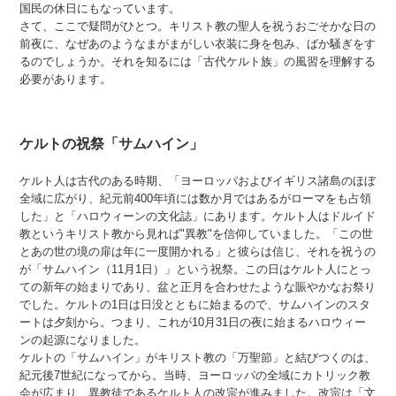
国民の休日にもなっています。
さて、ここで疑問がひとつ。キリスト教の聖人を祝うおごそかな日の
前夜に、なぜあのようなまがまがしい衣装に身を包み、ばか騒ぎをす
るのでしょうか。それを知るには「古代ケルト族」の風習を理解する
必要があります。
ケルトの祝祭「サムハイン」
ケルト人は古代のある時期、「ヨーロッパおよびイギリス諸島のほぼ
全域に広がり、紀元前400年頃には数か月ではあるがローマをも占領
した」と「ハロウィーンの文化誌」にあります。ケルト人はドルイド
教というキリスト教から見れば"異教"を信仰していました。「この世
とあの世の境の扉は年に一度開かれる」と彼らは信じ、それを祝うの
が「サムハイン（11月1日）」という祝祭。この日はケルト人にとっ
ての新年の始まりであり、盆と正月を合わせたような賑やかなお祭り
でした。ケルトの1日は日没とともに始まるので、サムハインのスタ
ートは夕刻から。つまり、これが10月31日の夜に始まるハロウィー
ンの起源になりました。
ケルトの「サムハイン」がキリスト教の「万聖節」と結びつくのは、
紀元後7世紀になってから。当時、ヨーロッパの全域にカトリック教
会が広まり、異教徒であるケルト人の改宗が進みました。改宗は「文