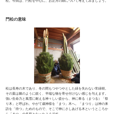
松。今回は、門松を中心に、お正月の緑について考えてみましょう。
門松の意味
松は長寿の木であり、冬の間もつやつやとした緑を失わない常緑樹。
その葉は棘のように鋭く、半端な物を寄せ付けない感じを与えます。
強い生命力と風雪に耐える神々しい姿から、神に奉る（まつる）「祭
り木」と呼ばれ、やがて歳神様を「まつ」木へ。「まつり」は神の来
訪を「待つ」ためのもので、そこで神にさしあげる木というところか
ら「まつ」の名前となったようです。