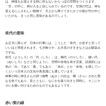
は、神様をお迎えする時に何もないからっぽの空間をつくります。
「空」の中に、神が入ると信じられているのです。空洞の竹は、神を
迎えるにふさわしい植物で、天上から降りてきたかぐや姫が竹の中に
いたのも、きっと同じ意味があるのでしょう。
依代の意味
お正月に限らず、日本の行事には、こうした「依代」が必ずと言って
いいほど用意されます。七夕飾りや、お月見のすすきなどはお馴染み
ですね。
依代（よりしろ）の「代（しろ）」は、糊代（のりしろ）、縫い代
（ぬいしろ）などと同じように、空間や余地を表す言葉。語源的には
色の「白」であり「素」でもあり、「余白」とか「余地」を残してい
くという日本人の文化や美意識にも通じています。
神事の時に神主さんの持つ御幣（ぬさ）の白は、晒（さら）された聖
なる色でもあり、音とともに、なにかを振り出すと同時に、そこにケ
ガレを吸い付けるためのものでもあるようです。
赤い実の緑