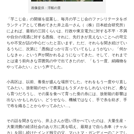
画像提供：浮船の里
「芋こじ会」の開催を提案し、毎月の芋こじ会のファシリテータをボ
ランティアとして務めてきた井上岳一さん（（株）日本総合研究所）
によれば、最初の三回くらいは、行政や東京電力に対する不平・不満
や自分の境遇に対する愚痴、それに、先行きが見えないことへの苛立
ちや不安が話の中心だったと言います。ただ、それらを聞き続けてい
るうちに、次第に「愚痴ばっかり言っていてもしょうがない」「何か
しなきゃ」という声が聞かれるようになってきた。そして、それまで
とは違う前向きな雰囲気の中で出てきたのが、「もう一度、絹織物を
やってみたい」という声でした。
小高区は、以前、養蚕が盛んな場所でした。それをもう一度やり直し
てみたい。放射能のせいで農業はもうダメかもしれないけれど、桑な
ら育つだろうし、その葉を食べて育った蚕の糸には、放射能の影響は
出ないかもしれない。どうせなら、機械ではなく、手で糸を紡ぎ、手
で布を織ることからやってみたい…。
その話を聞きながら、井上さんが思い浮かべていたのは、大量生産・
大量消費の経済社会のあり方に異を唱え、最期まで自ら糸車（チャル
カ）を回し続けたインド独立の父、マハトマ・ガンディーのことでし