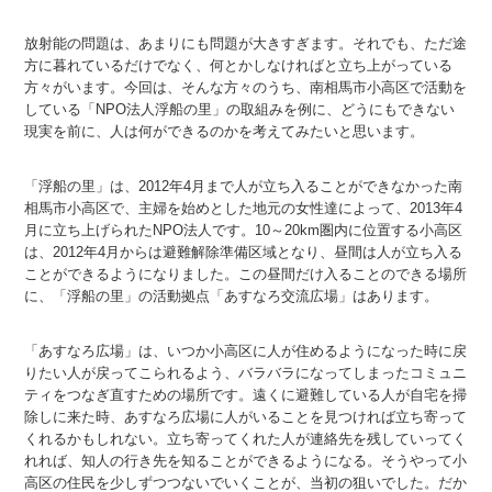
放射能の問題は、あまりにも問題が大きすぎます。それでも、ただ途
方に暮れているだけでなく、何とかしなければと立ち上がっている
方々がいます。今回は、そんな方々のうち、南相馬市小高区で活動を
している「NPO法人浮船の里」の取組みを例に、どうにもできない
現実を前に、人は何ができるのかを考えてみたいと思います。
「浮船の里」は、2012年4月まで人が立ち入ることができなかった南
相馬市小高区で、主婦を始めとした地元の女性達によって、2013年4
月に立ち上げられたNPO法人です。10～20km圏内に位置する小高区
は、2012年4月からは避難解除準備区域となり、昼間は人が立ち入る
ことができるようになりました。この昼間だけ入ることのできる場所
に、「浮船の里」の活動拠点「あすなろ交流広場」はあります。
「あすなろ広場」は、いつか小高区に人が住めるようになった時に戻
りたい人が戻ってこられるよう、バラバラになってしまったコミュニ
ティをつなぎ直すための場所です。遠くに避難している人が自宅を掃
除しに来た時、あすなろ広場に人がいることを見つければ立ち寄って
くれるかもしれない。立ち寄ってくれた人が連絡先を残していってく
れれば、知人の行き先を知ることができるようになる。そうやって小
高区の住民を少しずつつないでいくことが、当初の狙いでした。だか