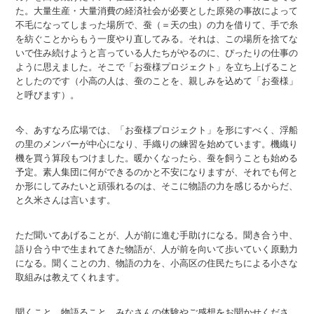
た。大量生産・大量消費の経済社会が必要とした原発の事故によって
不毛になってしまった場所で、蚕（＝天の虫）の力を借りて、手で糸
を紡ぐことからもう一度やり直してみる。それは、この場所を捨てな
いで住み続けようと言っている人たちがやるのに、ぴったりの仕事の
ように思えました。そこで「お蚕様プロジェクト」を立ち上げること
としたのです（小高の人は、蚕のことを、親しみを込めて「お蚕様」
と呼びます）。
今、あすなろ広場では、「お蚕様プロジェクト」を形にすべく、浮船
の里のメンバーが中心になり、手織りの練習を始めています。機織り
機を買う算段もつけました。暖かくなったら、蚕を飼うことも始める
予定。素人集団に何ができるのかと不安になりますが、それでも何と
か形にしてみたいと頑張れるのは、そこに物語の力を感じるからだ、
と久米さんは言います。
ただ聞いてあげることが、人が前に進む手助けになる。聞き合う中、
語り合う中で生まれてきた物語が、人が前を向いて歩いていく原動力
になる。聞くことの力、物語の力を、小高区の住民たちによる小さな
取組みは教えてくれます。
聞くこと。物語ること。みなさんの体験やご感想をお聞かせくださ