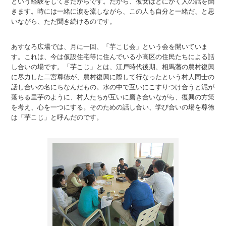
という経験をしてきたからです。だから、彼女はとにかく人の話を聞
きます。時には一緒に涙を流しながら、この人も自分と一緒だ、と思
いながら、ただ聞き続けるのです。
あすなろ広場では、月に一回、「芋こじ会」という会を開いていま
す。これは、今は仮設住宅等に住んでいる小高区の住民たちによる話
し合いの場です。「芋こじ」とは、江戸時代後期、相馬藩の農村復興
に尽力した二宮尊徳が、農村復興に際して行なったという村人同士の
話し合いの名にちなんだもの。水の中で互いにこすりつけ合うと泥が
落ちる里芋のように、村人たちが互いに磨き合いながら、復興の方策
を考え、心を一つにする。そのための話し合い、学び合いの場を尊徳
は「芋こじ」と呼んだのです。