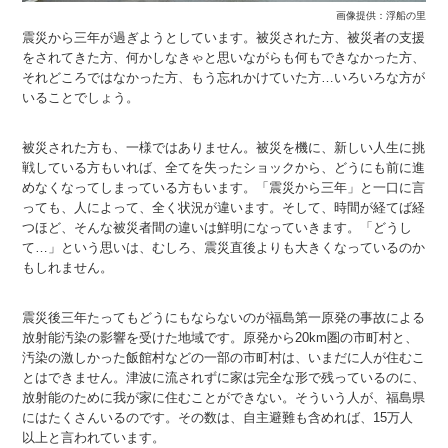
画像提供：浮船の里
震災から三年が過ぎようとしています。被災された方、被災者の支援
をされてきた方、何かしなきゃと思いながらも何もできなかった方、
それどころではなかった方、もう忘れかけていた方…いろいろな方が
いることでしょう。
被災された方も、一様ではありません。被災を機に、新しい人生に挑
戦している方もいれば、全てを失ったショックから、どうにも前に進
めなくなってしまっている方もいます。「震災から三年」と一口に言
っても、人によって、全く状況が違います。そして、時間が経てば経
つほど、そんな被災者間の違いは鮮明になっていきます。「どうし
て…」という思いは、むしろ、震災直後よりも大きくなっているのか
もしれません。
震災後三年たってもどうにもならないのが福島第一原発の事故による
放射能汚染の影響を受けた地域です。原発から20km圏の市町村と、
汚染の激しかった飯館村などの一部の市町村は、いまだに人が住むこ
とはできません。津波に流されずに家は完全な形で残っているのに、
放射能のために我が家に住むことができない。そういう人が、福島県
にはたくさんいるのです。その数は、自主避難も含めれば、15万人
以上と言われています。