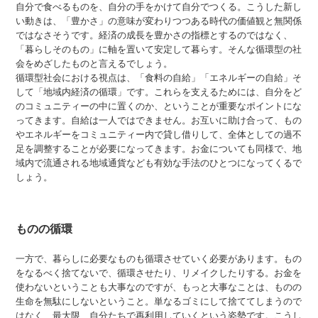
自分で食べるものを、自分の手をかけて自分でつくる。こうした新し
い動きは、「豊かさ」の意味が変わりつつある時代の価値観と無関係
ではなさそうです。経済の成長を豊かさの指標とするのではなく、
「暮らしそのもの」に軸を置いて安定して暮らす。そんな循環型の社
会をめざしたものと言えるでしょう。
循環型社会における視点は、「食料の自給」「エネルギーの自給」そ
して「地域内経済の循環」です。これらを支えるためには、自分をど
のコミュニティーの中に置くのか、ということが重要なポイントにな
ってきます。自給は一人ではできません。お互いに助け合って、もの
やエネルギーをコミュニティー内で貸し借りして、全体としての過不
足を調整することが必要になってきます。お金についても同様で、地
域内で流通される地域通貨なども有効な手法のひとつになってくるで
しょう。
ものの循環
一方で、暮らしに必要なものも循環させていく必要があります。もの
をなるべく捨てないで、循環させたり、リメイクしたりする。お金を
使わないということも大事なのですが、もっと大事なことは、ものの
生命を無駄にしないということ。単なるゴミにして捨ててしまうので
はなく、最大限、自分たちで再利用していくという姿勢です。こうし