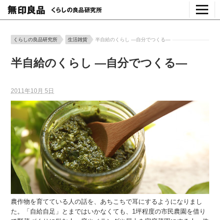
くらしの良品研究所
生活雑貨
半自給のくらし ―自分でつくる―
半自給のくらし ―自分でつくる―
2011年10月 5日
農作物を育てている人の話を、あちこちで耳にするようになりまし
た。「自給自足」とまではいかなくても、1坪程度の市民農園を借り