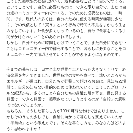
こうした循環型の社会において、最も必要なことは「自分でつくる」
ということです。自分に必要なものは、できる限り自分で、または自
分達のコミュニティー内でつくる。そのために必要なものは、「時
間」です。現代人の多くは、自分のために使える時間が極端に少な
く、その代償として「買う」という行為で時間の不足をまかなう生き
方をしています。外食が多くなっているのも、自分で食事をつくる手
間がかけられないことのあらわれでしょう。
しかし、自分のために時間をかけていくことで、また自分にできない
ことはコミュニティー内で補完することで、暮らしに必要なことをコ
ミュニティー内で循環させていくことができるようになるのです。
今までの暮らしは、日本全土や世界全土といった大きなくくりで、経
済発展を考えてきました。世界各地の食料を食べて、遠いところから
エネルギーが運ばれ、自分たちが貯蓄して預けるお金は、見知らぬ場
所で、自分の知らない目的のために使われていく。こうしたグローバ
ルな経済から、多くのことを自分たちの身近に引き寄せ、目に見える
範囲で、できる範囲で、循環させていこうとするのが「自給」の意味
ではないでしょうか。
もちろん、そうした暮らし方が100％可能なわけではありません。し
かしそのうちの少しでも、自給に向かって暮らしを変えていくのが
「半自給」という考え方です。そんな暮らし方を、みなさんはどのよ
うに思われますか？