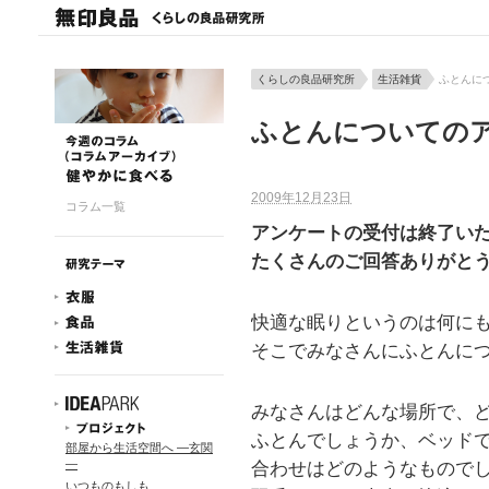
くらしの良品研究所
生活雑貨
ふとんに
ふとんについての
2009年12月23日
コラム一覧
アンケートの受付は終了い
たくさんのご回答ありがと
快適な眠りというのは何に
そこでみなさんにふとんに
みなさんはどんな場所で、
ふとんでしょうか、ベッド
部屋から生活空間へ ―玄関
―
合わせはどのようなもので
いつものもしも