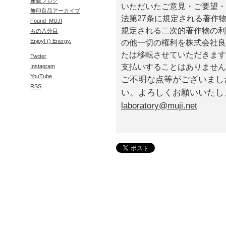
連載ブログ
いただいたご意見・ご要望・
無印良品アーカイブ
法第27条に規定される著作
Found_MUJI
規定される二次的著作物の利
もの八分目
Enjoy! () Energy.
の他一切の権利を株式会社良
たは移転させていただきます
Twitter
支払いすることはありません
Instagram
YouTube
ご不明な点等がございまし
RSS
い。よろしくお願いいたし
laboratory@muji.net