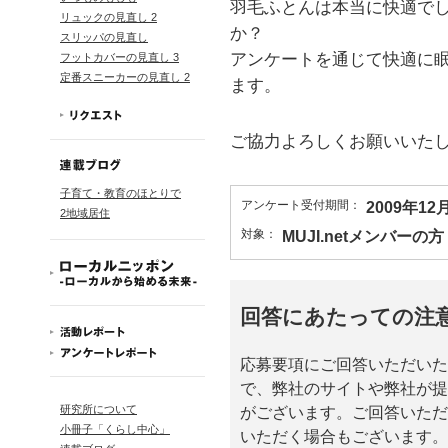
羽毛ふとんは本当に快適で
リュックの見直し 2
か？
スリッパの見直し
アンケートを通じて快適に
フットカバーの見直し 3
定番スニーカーの見直し 2
ます。
ご協力よろしくお願いいた
子育て・教育のほとりで
アンケート受付期間：
2009年1
2地域居住
対象：
MUJI.netメンバーの方
回答にあたっての注
応募要項にご回答いただいた
で、弊社のサイトや弊社が提
研究所について
がございます。ご回答いただ
小冊子「くらし中心」
いただく場合もございます。