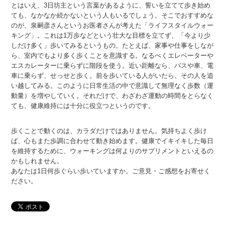
とはいえ、3日坊主という言葉があるように、誓いを立てて歩き始め
ても、なかなか続かないという人もいるでしょう。そこでおすすめな
のが、泉嗣彦さんというお医者さんが考えた「ライフスタイルウォー
キング」。これは1万歩などという壮大な目標を立てず、「今より少
しだけ多く」歩いてみるというもの。たとえば、家事や仕事をしなが
ら、室内でもより多く歩くことを意識する。なるべくエレベーターや
エスカレーターに乗らずに階段を使う。近い距離なら、バスや車、電
車に乗らず、せっせと歩く。前を歩いている人がいたら、その人を追
い越してみる。このように日常生活の中で意識して無理なく歩数（運
動量）を増やしていく。それだけで、わざわざ運動の時間をとらなく
ても、健康維持には十分に役立つというのです。
歩くことで動くのは、カラダだけではありません。気持ちよく歩け
ば、心もまた歩調に合わせて動き始めます。健康でイキイキした毎日
を維持するために、ウォーキングは何よりのサプリメントといえるの
かもしれません。
あなたは1日何歩ぐらい歩いていますか。ご意見・ご感想をお寄せく
ださい。