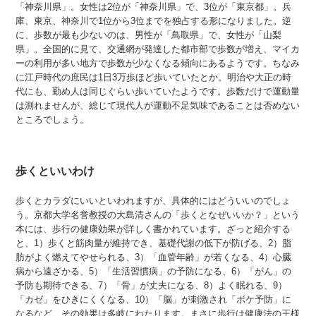
「神奈川県」。女性は2位が「神奈川県」で、3位が「東京都」。兵
庫、東京、神奈川で1位から3位までを独占する形になりました。逆
に、歩数が最も少ないのは、男性が「鳥取県」で、女性が「山梨
県」。全国的に見て、交通網が発達した都市部で歩数が増え、マイカ
ーの利用が多い地方で歩数が少なくなる傾向にあるようです。ちなみ
に江戸時代の庶民は1日3万歩ほど歩いていたとか。明治や大正の時
代にも、勤め人は同じぐらい歩いていたようです。歩数だけで運動量
は測れませんが、総じて現代人が運動不足気味であることは否めない
ところでしょう。
歩くといいわけ
歩くとカラダにいいといわれますが、具体的にはどういいのでしょ
う。京都大学名誉教授の大島清さんの「歩くとなぜいいか？」という
本には、歩行の健康効果が詳しく書かれています。ざっと紹介する
と、1）歩くと筋肉量が維持でき、基礎代謝の低下が防げる、2）脂
肪がよく燃えてやせられる、3）「血管年齢」が若くなる、4）心臓
病から遠ざかる、5）「生活習慣病」の予防になる、6）「がん」の
予防も期待できる、7）「骨」が丈夫になる、8）よく眠れる、9）
「カゼ」をひきにくくなる、10）「脳」が刺激され「ボケ予防」に
なるなど、その効果は多岐にわたります。まさに歩行は健康法の王様