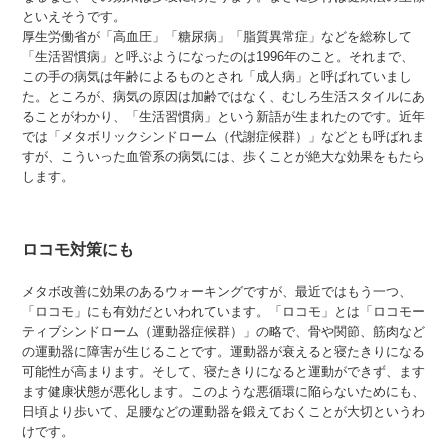
といえそうです。
厚生労働省が「高血圧」「糖尿病」「脂質異常症」などを総称して
「生活習慣病」と呼ぶようになったのは1996年のこと。それまで、
この手の病気は年齢によるものとされ「成人病」と呼ばれていまし
た。ところが、病気の原因は加齢ではなく、むしろ生活スタイルにあ
ることがわかり、「生活習慣病」という新語が生まれたのです。近年
では「メタボリックシンドローム（代謝症候群）」などとも呼ばれま
すが、こういった血管系の病気には、歩くことが絶大な効果をもたら
します。
ロコモ対策にも
メタボ改善に効果のあるウォーキングですが、最近ではもう一つ、
「ロコモ」にも有効だといわれています。「ロコモ」とは「ロコモー
ティブシンドローム（運動器症候群）」の略で、骨や関節、筋肉など
の運動器に障害が生じることです。運動器が衰えると寝たきりになる
可能性が高まります。そして、寝たきりになると運動ができず、ます
ます健康状態が悪化します。このような悪循環に陥らないためにも、
日頃より歩いて、足腰などの運動器を鍛えておくことが大切というわ
けです。