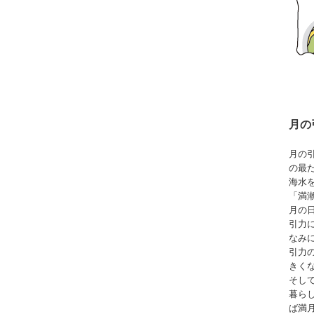
月の
月の
の最
海水
「満
月の
引力
なみ
引力
きく
そし
暮ら
ば満