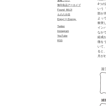
連載ブログ
4つ
無印良品アーカイブ
いう
Found_MUJI
部が
もの八分目
よっ
Enjoy! () Energy.
衝突
Twitter
イン
Instagram
なか
YouTube
組成
RSS
徴を
いて
ると
月が