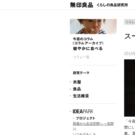
くらし
ス
2014
コラム一覧
「今
部屋から生活空間へ ―玄関
際に
―
象。
いつものもしも