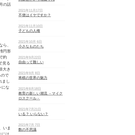
月の話
2021年11月17日
不便はイヤですか？
2021年11月10日
子どもの人権
2021年10月 6日
なら、
小さなものたち
楕円形
で約
2021年9月22日
自由って難しい
で見る
倍大き
2021年9月 8日
るので
将棋の世界の魅力
れまし
ンにな
2021年8月18日
教育の新しい潮流 －マイク
ロスクール－
2021年7月21日
いる？ いらない？
2021年7月 7日
、いま
数の不思議
生には