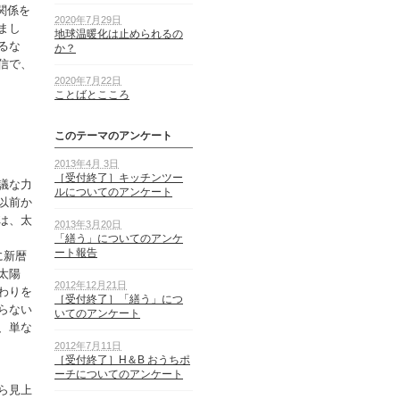
関係を
2020年7月29日
まし
地球温暖化は止められるの
るな
か？
信で、
2020年7月22日
ことばとこころ
このテーマのアンケート
2013年4月 3日
［受付終了］キッチンツー
議な力
ルについてのアンケート
以前か
は、太
2013年3月20日
「繕う」についてのアンケ
ート報告
に新暦
太陽
2012年12月21日
わりを
［受付終了］「繕う」につ
らない
いてのアンケート
、単な
2012年7月11日
［受付終了］H＆B おうちポ
ーチについてのアンケート
ら見上