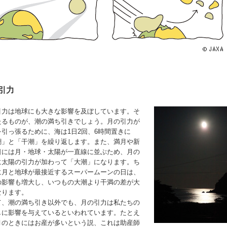
引力
引力は地球にも大きな影響を及ぼしています。そ
たるものが、潮の満ち引きでしょう。月の引力が
を引っ張るために、海は1日2回、6時間置きに
潮」と「干潮」を繰り返します。また、満月や新
日には月・地球・太陽が一直線に並ぶため、月の
に太陽の引力が加わって「大潮」になります。ち
に月と地球が最接近するスーパームーンの日は、
の影響も増大し、いつもの大潮より干満の差が大
なります。
て、潮の満ち引き以外でも、月の引力は私たちの
しに影響を与えているといわれています。たとえ
月のときにはお産が多いという説、これは助産師