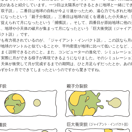
の説があると紹介しています。一つ目は太陽系ができるときに地球と一緒にで
「双子説」。二番目は地球の自転が今より速かったため、遠心力でちぎれた地
月になったという「親子分裂説」。三番目は地球の近くを通過した小天体が、
て捉えられて月になったという「捕獲説」。そして、四番目が原始地球に他の
し、地球や小天体の破片が集まって月になったという「巨大衝突説（ジャイア
パクト説）」です。
でも有力視されているのが、「ジャイアント・インパクト説」。この説なら月
が地球のマントルと似ていることや、平均密度が地球に比べて低いことなど、
うまく説明できるとのこと。また、コンピューターの進化で、シミュレーショ
、実際に月ができる様子が再現できるようになりました。そのシミュレーショ
、天体が衝突して月が完成するまでの期間は、ひと月足らずだったとか。あの
わずか1ヶ月でできてしまったというのですから驚きですね。