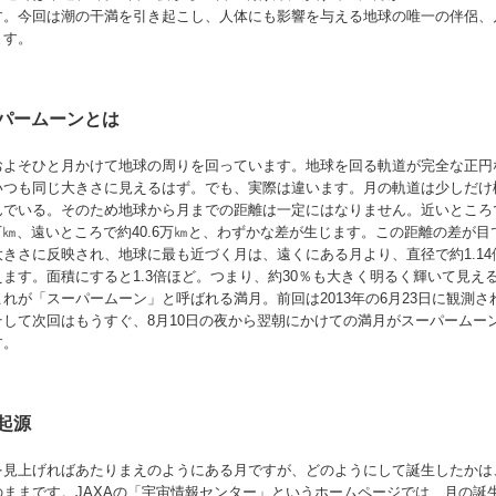
す。今回は潮の干満を引き起こし、人体にも影響を与える地球の唯一の伴侶、
ます。
パームーンとは
およそひと月かけて地球の周りを回っています。地球を回る軌道が完全な正円
いつも同じ大きさに見えるはず。でも、実際は違います。月の軌道は少しだけ
んでいる。そのため地球から月までの距離は一定にはなりません。近いところ
6万㎞、遠いところで約40.6万㎞と、わずかな差が生じます。この距離の差が目
大きさに反映され、地球に最も近づく月は、遠くにある月より、直径で約1.14
えます。面積にすると1.3倍ほど。つまり、約30％も大きく明るく輝いて見え
これが「スーパームーン」と呼ばれる満月。前回は2013年の6月23日に観測さ
そして次回はもうすぐ、8月10日の夜から翌朝にかけての満月がスーパームー
す。
起源
を見上げればあたりまえのようにある月ですが、どのようにして誕生したかは
のままです。JAXAの「宇宙情報センター」というホームページでは、月の誕