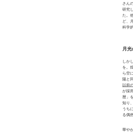
さん
研究
た。
ど、
科学
月光
しか
を。
ら空
陽と
以前
が採
暦」
知り
うち
る偶
華や