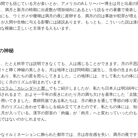
の間でも信じている方が多いとか。アメリカのA.L.リーバー博士は月と出産の
し、満月と新月の時期に出産数が増加傾向にあるという説をその著書で発表し
他にも、ウミガメや珊瑚は満月の夜に産卵する、満月の日は事故や犯罪が増え
月が人間や生物に与える影響には諸説あります。もっとも、こういった説は迷
的な根拠に乏しいと主張する人もいます。
の神秘
し、たとえ科学では説明できなくても、人は感じることができます。月の不思
煌々と輝く神秘の美しさを。月は地球とほぼ同時期に誕生し、生命の生まれる
にあり、私たちの星を照らしてきました。この地球には、そして私たちの体に
同じく月のリズムが刻まれています。
のコラム「カレンダーと暦」
でもご紹介しましたが、私たち日本人は明治6年
用されるまで、およそ一千年の長きにわたり月の満ち欠けを基準にした「太陰
を用いてきました。農耕民族である私たちは、月の動きを通して季節の移り変
、月のリズムに合わせて暮らしを組み立ててきたのです。私たちの体には、知
に月が入っている。漢字の部首の「肉偏」が「肉月」へと変わっていったのも
然ではないのかしれません。
かなイルミネーションに飾られた都市では、月は存在感を失い、満月の夜です