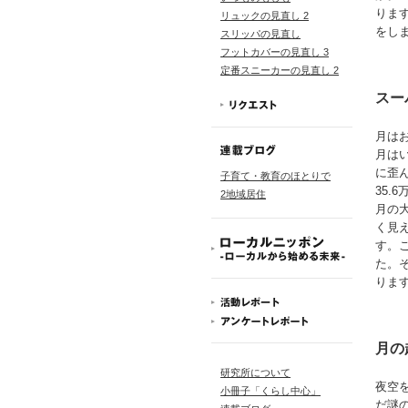
りま
リュックの見直し 2
をし
スリッパの見直し
フットカバーの見直し 3
定番スニーカーの見直し 2
スー
月は
月は
に歪
子育て・教育のほとりで
35.
2地域居住
月の
く見
す。
た。
りま
月の
研究所について
夜空
小冊子「くらし中心」
だ謎