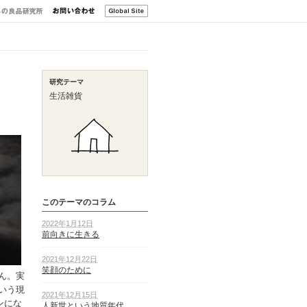
研究テーマ
生活雑貨
このテーマのコラム
2022年1月12日
前向きに生きる
2021年12月22日
笑顔のために
ん。実
いう現
2021年12月15日
ンにな
人新世という地質年代