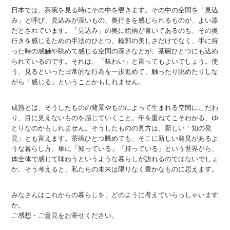
日本では、茶碗を見る時にその中を覗きます。その中の空間を「見込
み」と呼び、見込みが深いもの、奥行きを感じられるものが、よい器
だとされています。「見込み」の奥に絵柄が書いてあるのも、その奥
行きを感じるための手法のひとつ。輪郭の美しさだけでなく、手に持
った時の感触や眺めて感じる空間の深さなどが、茶碗ひとつにも込め
られているのです。それは、「味わい」と言ってもよいでしょう。使
う、見るといった日常的な行為を一歩進めて、触ったり眺めたりしな
がら「感じる」ということかもしれません。
成熟とは、そうしたものの背景やものによって生まれる空間にこだわ
り、目に見えないものを感じていくこと。年を重ねてこそわかる、ゆ
とりなのかもしれません。そうしたものの見方は、新しい「知の発
見」とも言えます。茶碗ひとつ眺めても、そこに新しい発見があるよ
うな暮らし方。単に「知っている」「持っている」という世界から、
体全体で感じて味わうというような暮らしが訪れるのではないでしょ
か。そう考えると、私たちの未来は限りなく豊かなものに思えます。
みなさんはこれからの暮らしを、どのように考えていらっしゃいます
か。
ご感想・ご意見をお寄せください。