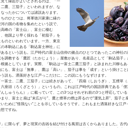
に見て縁起がよいとされるのは、「一
、二鷹、三茄子」といわれますが、な
うなったかについては諸説あります。
うちのひとつは、将軍徳川家康に縁の
駿河の国の名物を集めたという説で、
最高峰の「富士山」、富士に棲む
」、他国より早く採れる「初茄子」を
たものといわれています。一方、東京
区の本駒込にある「駒込富士神社」に
があるという説も。江戸時代の富士山信仰の拠点のひとつであったこの神社の
鷹を調教する「鷹匠（たかじょう）」屋敷があり、名産品として「駒込茄子」
を根拠としています。実際、「駒込は一富士二鷹三茄子」と詠まれた川柳もあ
他にも、富士は「無事」、鷹は「高い」、茄子は事を「成す」という掛けこと
いう説も。洒落好きな江戸っこだけに、この説にもうなずけます。
「一富士、二鷹、三茄子」には続きがあって、「四扇（しおうぎ）、五煙草（
、六座頭（ろくざとう）」というもの。これは江戸時代の国語辞典である「俚
げんしゅうらん）」に載っていて、この3つはそれぞれ前の3つと呼応している
つまり、富士と扇は"末広がり"、鷹と煙草の煙は昇るので"運気上昇"、茄子と
ないために"怪我ない"ことを示しているそうです。これもまた洒落好きな江戸
発想ですね。
夢」に限らず、夢と現実の吉凶を結び付ける風習は古くからありました。古代