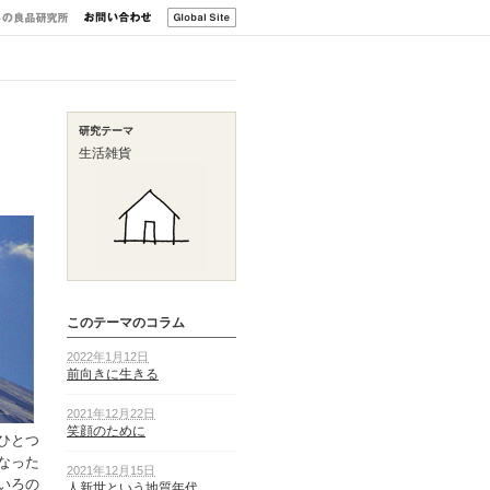
研究テーマ
生活雑貨
このテーマのコラム
2022年1月12日
前向きに生きる
2021年12月22日
笑顔のために
ひとつ
なった
2021年12月15日
いろの
人新世という地質年代