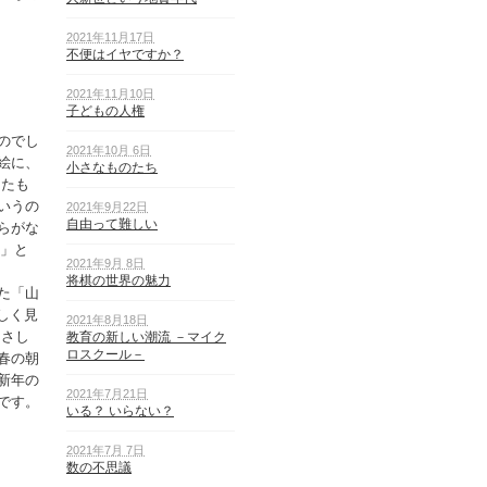
2021年11月17日
不便はイヤですか？
2021年11月10日
子どもの人権
のでし
2021年10月 6日
絵に、
小さなものたち
えたも
いうの
2021年9月22日
自由って難しい
らがな
な」と
2021年9月 8日
将棋の世界の魅力
た「山
しく見
2021年8月18日
まさし
教育の新しい潮流 －マイク
ロスクール－
春の朝
新年の
2021年7月21日
です。
いる？ いらない？
2021年7月 7日
数の不思議