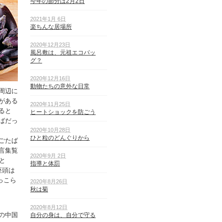
今年の節分は2月2日
2021年1月 6日
楽ちんな居場所
2020年12月23日
風呂敷は、元祖エコバッ
グ？
2020年12月16日
動物たちの意外な日常
周辺に
がある
2020年11月25日
ると
ヒートショックを防ごう
ばだっ
2020年10月28日
ひと粒のどんぐりから
ごたば
言集覧
2020年9月 2日
と
指導と体罰
座頭は
っこら
2020年8月26日
秋は菊
2020年8月12日
の中国
自分の身は、自分で守る