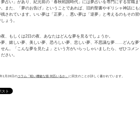
「夢占い」があり、紀元前の「春秋戦国時代」には夢占いを専門にする官職ま
か。また、「夢のお告げ」ということであれば、旧約聖書やギリシャ神話にも
が残されています。いい夢は「正夢」、悪い夢は「逆夢」と考えるのもその習
でしょう。
の夜、もしくは2日の夜、あなたはどんな夢を見るでしょうか。
い夢、嬉しい夢、美しい夢、恐ろしい夢、悲しい夢、不思議な夢……どんな夢
ません。「こんな夢を見たよ」という方がいらっしゃいましたら、ぜひコメン
ください。
5年1月28日の
コラム「軽い機敏な猫 何匹いるか」
に回文のことが詳しく書かれています。