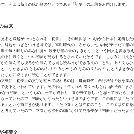
です。今回は新年の縁起物のひとつである「初夢」の話題をお届けします。
の由来
に見ると縁起がいいとされる「初夢」。その風習はいつ頃から日本に定着した
か。縁起かつぎという意味では、室町時代のころから、七福神が乗った宝船の
き世の遠の眠りのみな目覚め 波乗り船の音のよきかな」という回文を書き添
枕の下に置くと、いい初夢が見られるとされていたそうです。ちなみに回文と
前から読んでも後ろから読んでも同じ読み方ができる文のこと※。上の文もひ
くと「なかきよの とおのねふりの みなめさめ なみのりふねの おとのよきか
、たしかに逆さまに読むことができます。
の文献に「初夢」の文字が初めて現れるのは、鎌倉時代、西行法師の歌を集め
」であるといわれています。その歌は「年くれぬ 春くべしとは 思い寝に まさ
 かなう初夢」というもの。一年が終わり、春が来て欲しいと思って寝たら、
になっていたので、初夢がかなったという意味のようです。この歌には「たつ
ける」という前置きがあります。「たつ春」とは立春のこと。この頃は立春を
りと考えていたので、立春から節分の朝にかけて見る夢が「初夢」だったよう
が初夢？