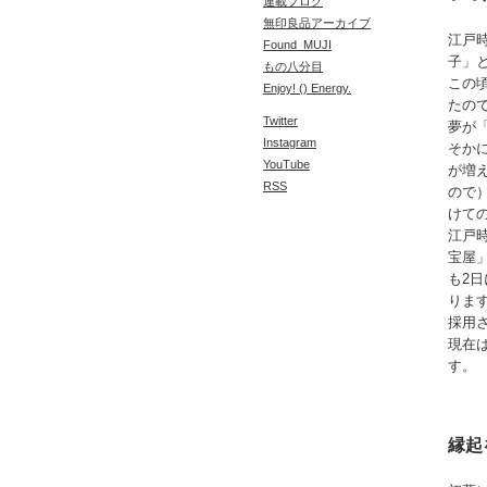
連載ブログ
無印良品アーカイブ
江戸
Found_MUJI
子」
もの八分目
この
Enjoy! () Energy.
たの
Twitter
夢が
Instagram
そか
YouTube
が増
RSS
ので
けて
江戸
宝屋
も2
りま
採用
現在
す。
縁起