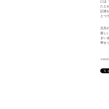
には
たと
記述
とつ
元旦
楽し
まい
寄せ
※201