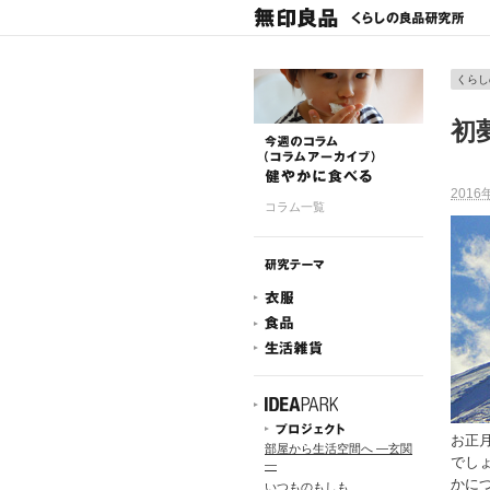
くらし
初
2016
コラム一覧
お正
部屋から生活空間へ ―玄関
でし
―
かに
いつものもしも