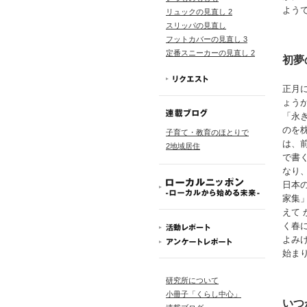
よう
リュックの見直し 2
スリッパの見直し
フットカバーの見直し 3
定番スニーカーの見直し 2
初夢
正月
ょう
「永
のを
子育て・教育のほとりで
は、
2地域居住
で書
なり
日本
家集
えて
く春
よみ
始ま
研究所について
小冊子「くらし中心」
いつ