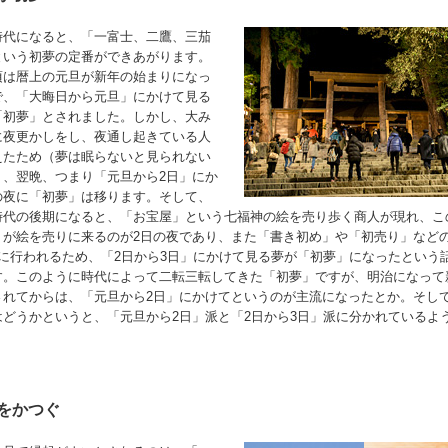
時代になると、「一富士、二鷹、三茄
という初夢の定番ができあがります。
頃は暦上の元旦が新年の始まりになっ
で、「大晦日から元旦」にかけて見る
「初夢」とされました。しかし、大み
に夜更かしをし、夜通し起きている人
えたため（夢は眠らないと見られない
）、翌晩、つまり「元旦から2日」にか
の夜に「初夢」は移ります。そして、
時代の後期になると、「お宝屋」という七福神の絵を売り歩く商人が現れ、こ
」が絵を売りに来るのが2日の夜であり、また「書き初め」や「初売り」など
日に行われるため、「2日から3日」にかけて見る夢が「初夢」になったという
す。このように時代によって二転三転してきた「初夢」ですが、明治になって
されてからは、「元旦から2日」にかけてというのが主流になったとか。そし
はどうかというと、「元旦から2日」派と「2日から3日」派に分かれているよ
をかつぐ