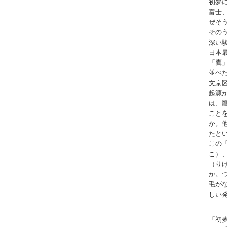
初夢
富士
ぜそ
その
深い
日本
「鷹
並べ
文京
起源
は、
こと
か。
たと
この
こ）
（り
か。
毛が
しい
「初