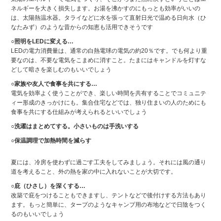
ネルギーを大きく損失します。お湯を沸かすのにもっとも効率がいいの
は、太陽熱温水器。タライなどに水を張って直射日光で温める日向水（ひ
なたみず）のような昔からの知恵も活用できそうです
○照明をLEDに変える…
LEDの電力消費量は、通常の白熱電球の電気の約20％です。でも何より重
要なのは、不要な電気をこまめに消すこと。たまにはキャンドルを灯すな
どして暗さを楽しむのもいいでしょう
○家族や友人で食事を共にする…
電気を効率よく使うことができ、楽しい時間を共有することでコミュニテ
ィー形成のきっかけにも。集合住宅などでは、独り住まいの人のためにも
食事を共にする仕組みが考えられるといいでしょう
○洗濯はまとめてする。小さいものは手洗いする
○保温調理で加熱時間を減らす
夏には、冷房を使わずに過ごす工夫をしてみましょう。それには風の通り
道を考えること、外の熱を家の中に入れないことが大切です。
○庇（ひさし）を深くする…
改築で庇をつけることもできますし、テントなどで後付けする方法もあり
ます。もっと簡単に、タープのようなキャンプ用の布地などで日陰をつく
るのもいいでしょう