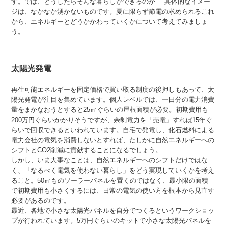
す。では、どうしたらそんな暮らしができるのか──具体的なイメー
ジは、なかなか湧かないものです。夏に限らず節電の求められるこれ
から、エネルギーとどうかかわっていくかについて考えてみましょ
う。
太陽光発電
再生可能エネルギーを固定価格で買い取る制度の後押しもあって、太
陽光発電が注目を集めています。個人レベルでは、一日分の電力消費
量をまかなおうとすると25㎡ぐらいの屋根面積が必要。初期費用も
200万円ぐらいかかりそうですが、余剰電力を「売電」すれば15年ぐ
らいで回収できるといわれています。自宅で発電し、化石燃料による
電力会社の電気を消費しないとすれば、たしかに自然エネルギーへの
シフトとCO2削減に貢献することになるでしょう。
しかし、いま大事なことは、自然エネルギーへのシフトだけではな
く、「なるべく電気を使わない暮らし」をどう実現していくかを考え
ること。50㎡ものソーラーパネルを置くのではなく、最小限の面積
で初期費用も小さくするには、日常の電気の使い方を根本から見直す
必要があるのです。
最近、各地で小さな太陽光パネルを自分でつくるというワークショッ
プが行われています。5万円ぐらいのキットで小さな太陽光パネルを