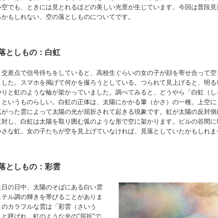
い空でも、ときには見とれるほどの美しい光景が生じています。今回は普段見
るかもしれない、空の落としものについてです。
落としもの：白虹
、交差点で信号待ちをしていると、高校生ぐらいの女の子が顔を寄せ合って空
ました。スマホを掲げて何かを撮ろうとしている。つられて見上げると、明る
やりと虹のような輪が架かっていました。調べてみると、どうやら「白虹（し
」というものらしい。白虹の正体は、太陽にかかる暈（かさ）の一種。上空に
広がった雲によって太陽の光が屈折されて起きる現象です。虹が太陽の反対側
に対し、白虹は太陽を取り囲む弧のような形で空に架かります。ビルの谷間に
小さな虹。女の子たちが空を見上げていなければ、見落としていたかもしれま
落としもの：彩雲
た日の日中、太陽のそばにある白い雲
ステル調の輝きを帯びることがありま
このカラフルな雲は「彩雲（さいう
」と呼ばれ、虹のような光の"屈折"で