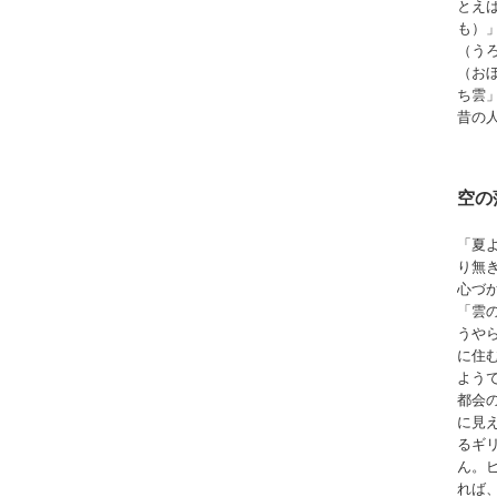
とえ
も）
（う
（お
ち雲
昔の
空の
「夏
り無
心づ
「雲
うや
に住
よう
都会
に見
るギ
ん。
れば