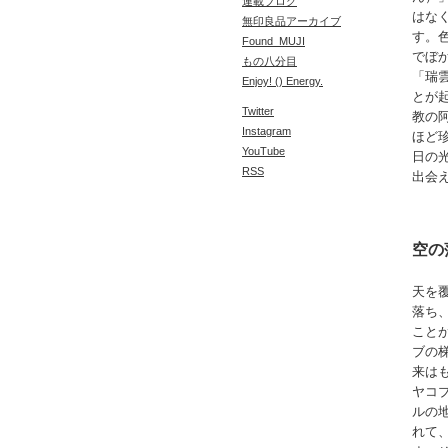
連載ブログ
はな
無印良品アーカイブ
す。
Found_MUJI
でぼ
もの八分目
「瑞
Enjoy! () Energy.
とが
Twitter
教の
Instagram
ほど
YouTube
日の
RSS
出会
空の
天を
落ち
こと
ブの
来は
ヤコ
ルの
れて