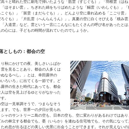
ば高々と晴れた空に刷毛で掃いたような「筋雲（すじぐも）」「羽根雲（はね
」「ほそまい雲」。ちぎれた綿をちりばめたような「鰯雲（いわしぐも）」「
ろこぐも）」「斑雲（まだらぐも）」。どんより空に垂れ込める「こごり雲」
ぼろぐも）」「片乱雲（へんらんうん）」。真夏の空に白くそびえる「積み雲
」「入道雲」など。雲という一言にこんなにもたくさんの呼び名があったとは
人の心には、子どもの時間が流れていたのでしょうか。
落としもの：都会の空
より秋にかけての夜、美しさいふばか
き雲を見ることあり。都会の人多くは
かぬなるべし。」とは、幸田露伴の
のいろいろ」に出てくる一節です。ど
ら露伴の生きた時代にあっても、都会
む人は空を見上げるゆとりがなかった
です。
の空は一見単調そうで、つまらなそう
えます。でも、世界一の夕日が見られ
リシャのサントリーニ島の空も、日本の空も、空に変わりがあるわけではあり
ビルの林立する都会でも、甍（いらか）を連ねる住宅地でも、その気になって
、ため息が出るほどの美しい光景に出会うことができます。それが見えないの