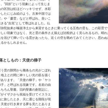
く、"回折"という現象によって生じま
色の区別は虹ほどハッキリせず、水彩
かしたにじみ絵のよう。古来中国では
雲」や「慶雲」などと呼ばれ、良いこ
起きる"吉兆"として尊ばれました。仏
阿弥陀如来が極楽浄土から来迎するときに乗ってくる五色の雲も、この彩雲で
珍しい現象ではなく、光と雲の条件さえ揃えば比較的よく見られるもの。晴れ
光を浴びて輝いている雲があったら、近くの空を眺めてみてください。思わぬ
えるかもしれません。
落としもの：天使の梯子
覆う雲の隙間から幾条もの光がこぼれ
、地上との間に神々しい光の筋を描く
があります。「天使の梯子」や「ヤコ
梯子」と呼ばれる現象です。名前の由
もちろん聖書。旧約聖書の創世記に、
ブがイザクから祝福を受けてイスラエ
地に旅したとき、天に通じる階段が現
、天使が行き来する夢を見たとありま