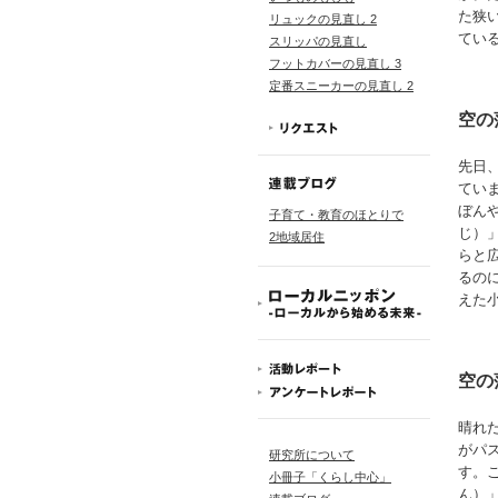
た狭
リュックの見直し 2
てい
スリッパの見直し
フットカバーの見直し 3
定番スニーカーの見直し 2
空の
先日
てい
ぼん
子育て・教育のほとりで
じ）
2地域居住
らと
るの
えた
空の
晴れ
がパ
研究所について
す。
小冊子「くらし中心」
ん）