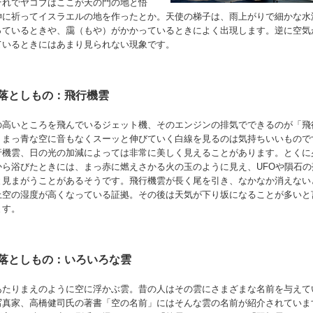
それでヤコブはここが天の門の地と悟
神に祈ってイスラエルの地を作ったとか。天使の梯子は、雨上がりで細かな水
っているときや、靄（もや）がかかっているときによく出現します。逆に空気
ているときにはあまり見られない現象です。
落としもの：飛行機雲
の高いところを飛んでいるジェット機、そのエンジンの排気でできるのが「飛
。まっ青な空に音もなくスーッと伸びていく白線を見るのは気持ちいいもので
行機雲、日の光の加減によっては非常に美しく見えることがあります。とくに
から浴びたときには、まっ赤に燃えさかる火の玉のように見え、UFOや隕石の
と見まがうことがあるそうです。飛行機雲が長く尾を引き、なかなか消えない
上空の湿度が高くなっている証拠。その後は天気が下り坂になることが多いと
ます。
落としもの：いろいろな雲
あたりまえのように空に浮かぶ雲。昔の人はその雲にさまざまな名前を与えて
写真家、高橋健司氏の著書「空の名前」にはそんな雲の名前が紹介されていま