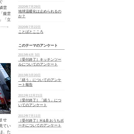
ぐ
2020年7月29日
鱗雲
地球温暖化は止められるの
「朧雲
か？
」「立
……。
2020年7月22日
ことばとこころ
このテーマのアンケート
2013年4月 3日
［受付終了］キッチンツー
ルについてのアンケート
2013年3月20日
「繕う」についてのアンケ
ート報告
2012年12月21日
［受付終了］「繕う」につ
いてのアンケート
2012年7月11日
ませ
［受付終了］H＆B おうちポ
ーチについてのアンケート
見てい
は、た