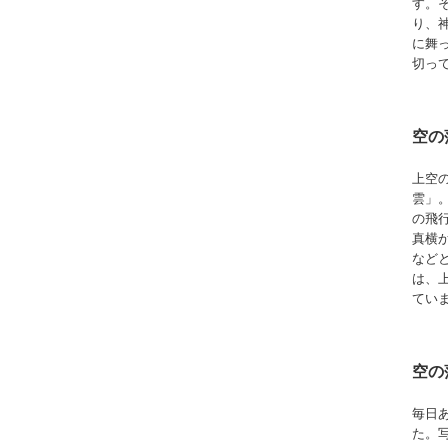
す。
り、
に舞
切っ
空の
上空
雲」
の飛
真横
など
は、
てい
空の
毎日
た。