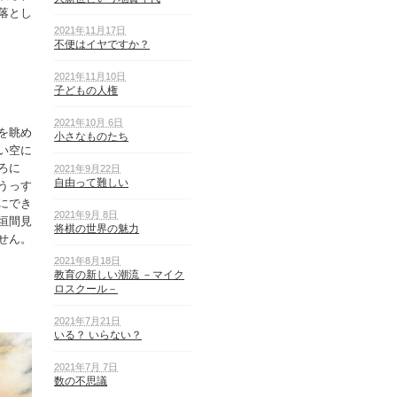
落とし
2021年11月17日
不便はイヤですか？
2021年11月10日
子どもの人権
2021年10月 6日
を眺め
小さなものたち
い空に
ろに
2021年9月22日
自由って難しい
うっす
にでき
2021年9月 8日
垣間見
将棋の世界の魅力
せん。
2021年8月18日
教育の新しい潮流 －マイク
ロスクール－
2021年7月21日
いる？ いらない？
2021年7月 7日
数の不思議