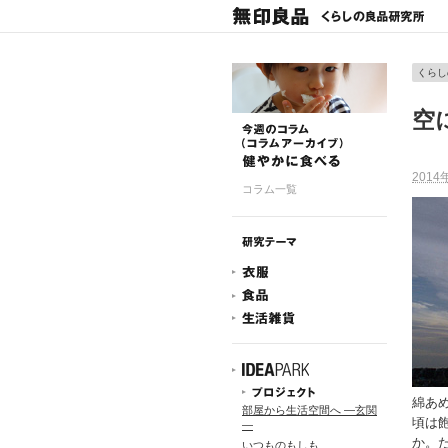
くらし
空
2014
コラム一覧
綿あ
部屋から生活空間へ ―玄関
頃は
―
か。
いつものもしも