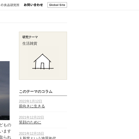
研究テーマ
生活雑貨
このテーマのコラム
2022年1月12日
前向きに生きる
2021年12月22日
笑顔のために
どもの
います
2021年12月15日
取られ
人新世という地質年代