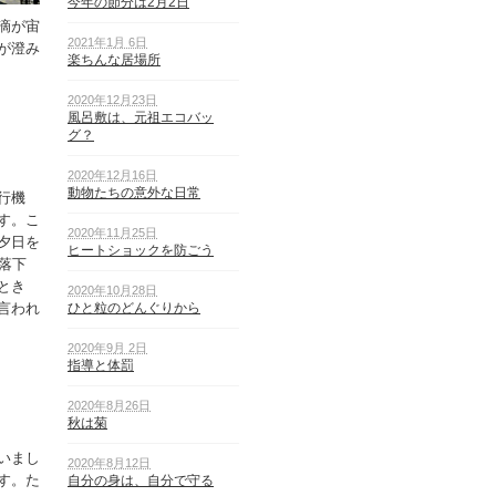
今年の節分は2月2日
滴が宙
2021年1月 6日
が澄み
楽ちんな居場所
2020年12月23日
風呂敷は、元祖エコバッ
グ？
2020年12月16日
動物たちの意外な日常
行機
す。こ
2020年11月25日
夕日を
ヒートショックを防ごう
落下
とき
2020年10月28日
言われ
ひと粒のどんぐりから
2020年9月 2日
指導と体罰
2020年8月26日
秋は菊
いまし
2020年8月12日
す。た
自分の身は、自分で守る