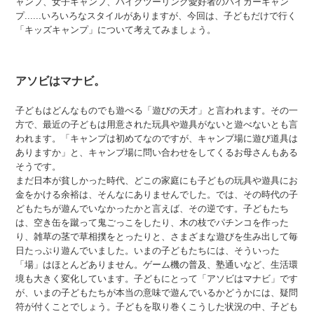
ャンプ、女子キャンプ、バイクツーリング愛好者のバイカーキャン
プ......いろいろなスタイルがありますが、今回は、子どもだけで行く
「キッズキャンプ」について考えてみましょう。
アソビはマナビ。
子どもはどんなものでも遊べる「遊びの天才」と言われます。その一
方で、最近の子どもは用意された玩具や遊具がないと遊べないとも言
われます。「キャンプは初めてなのですが、キャンプ場に遊び道具は
ありますか」と、キャンプ場に問い合わせをしてくるお母さんもある
そうです。
まだ日本が貧しかった時代、どこの家庭にも子どもの玩具や遊具にお
金をかける余裕は、そんなにありませんでした。では、その時代の子
どもたちが遊んでいなかったかと言えば、その逆です。子どもたち
は、空き缶を蹴って鬼ごっこをしたり、木の枝でパチンコを作った
り、雑草の茎で草相撲をとったりと、さまざまな遊びを生み出して毎
日たっぷり遊んでいました。いまの子どもたちには、そういった
「場」はほとんどありません。ゲーム機の普及、塾通いなど、生活環
境も大きく変化しています。子どもにとって「アソビはマナビ」です
が、いまの子どもたちが本当の意味で遊んでいるかどうかには、疑問
符が付くことでしょう。子どもを取り巻くこうした状況の中、子ども