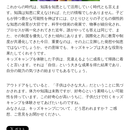
これからの時代は、知識を知恵として活用していく時代とも言えま
す。知識は知恵に変えなければ、ただの情報でしかありません。子ど
もが持つ豊かな可能性を伸ばすには、ひとりひとりの子どもの個性的
な知恵の発育が大切です。科学や技術の発展で、物事が細分化され、
プロセスが画一化されてきた近年。誰がやっても答えは同じで、ま
た、その制度を優先してきた傾向にあります。国際化と共に教育や制
度が共通化してきた今日、重要なのは、その上に立脚した発想や知恵
ではないでしょうか。その意味でも、キッズキャンプは大きな役割を
果たしてくれそうです。
キッズキャンプを体験した子供は、見違えるように成長して帰路に着
くと言います。それは「自信」という大きな成果を得た結果であり、
自分の能力の気づきの始まりでもあるでしょう。
アウトドアをしていると、「子供は小さな大人」だということに気づ
かされます。体力や知識は未熟ですが、好奇心という素晴らしい可能
性を持っています。この好奇心が高いうちに、子供だけで行くキッズ
キャンプを体験させてあげたいものですね。
みなさんは、キッズキャンプについて、どう思われますか？ ご感
想、ご意見をお聞かせください。