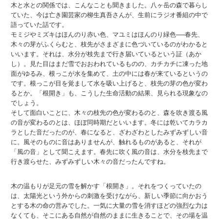
木と水との関係では、こんなことも聞きました。八ヶ岳の森で暮らし
ていた、今は亡き園芸家の柳生真吾さんが、生前にラジオ番組の中で
語っていた話です。
モミジやミズキはほんのり赤い色、マユミはほんのり緑色──春先、
木々の芽がふくらむと、枝先がさまざまに色づいているのがわかると
いいます。それは、水分が枝先まで行き届いているという証（あか
し）。見た目はまだ雪でおおわれているものの、カチカチに凍った地
面がゆるみ、根っこが水を集めて、土の中には春が来ているというの
です。根っこが目を覚まして水を吸い上げると、枝先の芽の色が変わ
るとか。「根開き」も、こうした生命活動の結果、見られる現象なの
でしょう。
そして面白いことに、木々の枝先の色が変わるのと、森を吹き渡る風
の音が変わるのとは、ほぼ同時期だといいます。冬には乾いてカラカ
ラとした音だったのが、春になると、ざわざわとしたみずみずしい音
に。風そのものに音はありませんが、触れるものがあると、それが
「風の音」として聞こえます。春先に吹く風の音は、水分を枝先まで
行き渡らせた、みずみずしい木々の音だったんですね。
木の温もりが足元の雪を解かす「根開き」。それをつくっていたの
は、太陽光という外からの刺激を受けながら、新しい季節に向かおう
とする木の命の営みでした。一気に大量の雪を消すほどの強烈な力は
なくても、そこにある自然が自然のままに生きることで、その場を温