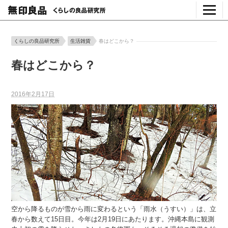
くらしの良品研究所
生活雑貨
春はどこから？
春はどこから？
2016年2月17日
空から降るものが雪から雨に変わるという「雨水（うすい）」は、立
春から数えて15日目。今年は2月19日にあたります。沖縄本島に観測