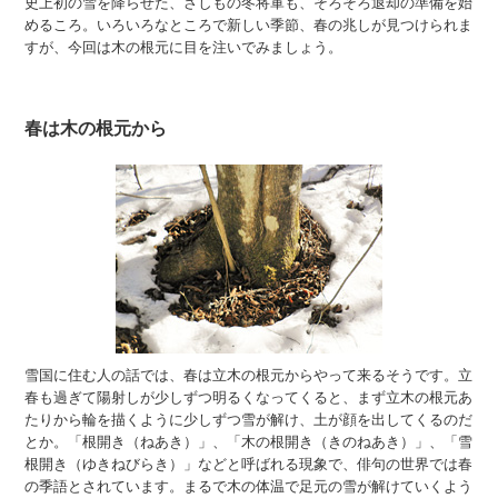
史上初の雪を降らせた、さしもの冬将軍も、そろそろ退却の準備を始
めるころ。いろいろなところで新しい季節、春の兆しが見つけられま
すが、今回は木の根元に目を注いでみましょう。
春は木の根元から
雪国に住む人の話では、春は立木の根元からやって来るそうです。立
春も過ぎて陽射しが少しずつ明るくなってくると、まず立木の根元あ
たりから輪を描くように少しずつ雪が解け、土が顔を出してくるのだ
とか。「根開き（ねあき）」、「木の根開き（きのねあき）」、「雪
根開き（ゆきねびらき）」などと呼ばれる現象で、俳句の世界では春
の季語とされています。まるで木の体温で足元の雪が解けていくよう