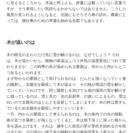
に見えるところから、木温と呼ぶ人も。辞書には載っていない言葉で
すが、そう表現したい気持ちもわからないではありません。こうした
風景が見られるようになると、北国にもそろそろ春の訪れ。農家にと
っては、畑仕事のための準備を始める合図でもあります。
木が温いのは
木の根元のまわりだけ先に雪が解けるのは、なぜでしょう？ それ
は、木が温かいから。植物の体温はふつう外気の温度変化につれて変
わりますが、この時季の木が温められる要因は、外からと内からと二
つあるといわれます。
まず外からの要因として挙げられるのは、だんだん強くなっていく春
の陽射し。太陽光を吸収して木が温まり、その熱が周辺の雪を解かし
ていくというわけです。同じ陽射しを浴びても他の場所の雪が解けず
に残っているのは、雪と木の「光の反射率」の違いによるもの。雪は
白いので太陽光のほとんどを反射してしまいますが、木の幹は黒ずん
でいるため太陽光を吸収しやすいといいます。
一方、内からの要因として考えられるのは、木の体内での水の移動。
春が近づき陽射しが強くなってくると、木は地下深くに張った根から
水を汲み上げます。それは、越冬した枝先の芽が芽吹き始めるのを助
けるため。その温かい地下水の移動が木の体内温度を上昇させ、木の