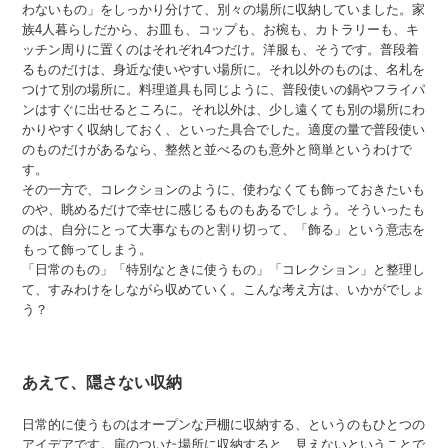
わないもの」をしっかり分けて、別々の場所に収納していました。家
族4人暮らしだから、お皿も、コップも、お椀も、カトラリーも、キ
ッチン周りに置くのはそれぞれ4つだけ。洋服も、そうです。普段着
るものだけは、身近な使いやすい場所に。それ以外のものは、名札を
つけて別の場所に。料理道具も同じように、普段使いの鍋やフライパ
ンはすぐに出せるところに。それ以外は、少し遠くても別の場所にわ
かりやすく収納しておく、といった具合でした。適度の量で普段使い
のものだけがあるなら、整然と並べるのも意外と簡単というわけで
す。
その一方で、コレクションのように、使わなくても飾っておきたいも
のや、眺めるだけで幸せに感じるものもあるでしょう。そういったも
のは、自分にとって大事なものと割り切って、「飾る」という意志を
もって飾ってしまう。
「日常のもの」「特別なときに使うもの」「コレクション」と整理し
て、すみわけをしながら収めていく。こんな考え方は、いかがでしょ
う？
あえて、隠さない収納
日常的に使うものはオープンな戸棚に収納する、というのもひとつの
アイデアです。扉のついた場所に収納すると、見えないということで