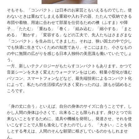
そもそも、「コンパクト」は日本のお家芸ともいえるものでした。使
わないときは重ねてしまえる重箱や入れ子の器、たたんで収納できる
布団や着物、用途に合わせて部屋を仕切るための襖（ふすま）や障
子…「たたむ」「重ねる」「巻く」「組み込む」「縮小する」「まと
める」「動かす」「変容する」などの工夫で、先人たちはさまざまな
「コンパクト」を生み出してきました。それは、狭い国土の中で少し
でも快適に生きていくための知恵であり、そこにはまた、小さなもの
の中に無限の広がりを感じる日本人独特の美意識も働いていたでしょ
う。
一方、新しいテクノロジーがもたらすコンパクトもあります。かつて
音楽シーンを大きく変えたウォークマンをはじめ、軽量小型化が進む
パソコン、スマートフォンなどなど、最先端技術によるコンパクト化
によって、私たちの生活様式が大きく変わったのは、誰もが認めると
ころです。
「身の丈に合う」といえば、自分の身体のサイズに合うことです。し
かし人間の身体は小さくて、出来ることも限られます。身ひとつで出
来ないことをするために、道具や機械を発明し、発達させ、それを使
いこなすことで人類も進化してきたのでしょう。「大きい」ことを良
しとする考えは、人間のそんな願望に根ざしているのかもしれませ
ん。