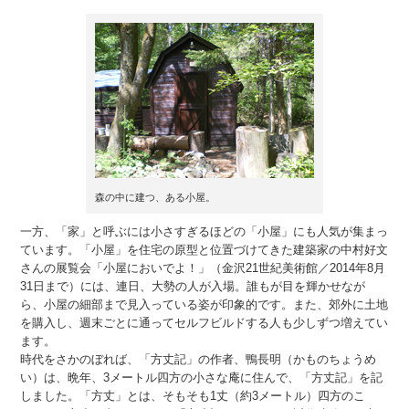
森の中に建つ、ある小屋。
一方、「家」と呼ぶには小さすぎるほどの「小屋」にも人気が集まっ
ています。「小屋」を住宅の原型と位置づけてきた建築家の中村好文
さんの展覧会「小屋においでよ！」（金沢21世紀美術館／2014年8月
31日まで）には、連日、大勢の人が入場。誰もが目を輝かせなが
ら、小屋の細部まで見入っている姿が印象的です。また、郊外に土地
を購入し、週末ごとに通ってセルフビルドする人も少しずつ増えてい
ます。
時代をさかのぼれば、「方丈記」の作者、鴨長明（かものちょうめ
い）は、晩年、3メートル四方の小さな庵に住んで、「方丈記」を記
しました。「方丈」とは、そもそも1丈（約3メートル）四方のこ