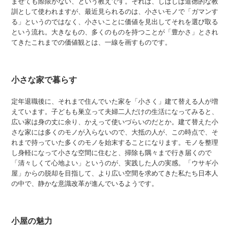
ませても際限がない、という教えです。それは、しばしば道徳的な教
訓として使われますが、最近見られるのは、小さいモノで「ガマンす
る」というのではなく、小さいことに価値を見出してそれを選び取る
という流れ。大きなもの、多くのものを持つことが「豊かさ」とされ
てきたこれまでの価値観とは、一線を画すものです。
小さな家で暮らす
定年退職後に、それまで住んでいた家を「小さく」建て替える人が増
えています。子どもも巣立って夫婦二人だけの生活になってみると、
広い家は身の丈に余り、かえって使いづらいのだとか。建て替えた小
さな家には多くのモノが入らないので、大抵の人が、この時点で、そ
れまで持っていた多くのモノを始末することになります。モノを整理
し身軽になって小さな空間に住むと、掃除も隅々まで行き届くので
「清々しくて心地よい」というのが、実践した人の実感。「ウサギ小
屋」からの脱却を目指して、より広い空間を求めてきた私たち日本人
の中で、静かな意識改革が進んでいるようです。
小屋の魅力