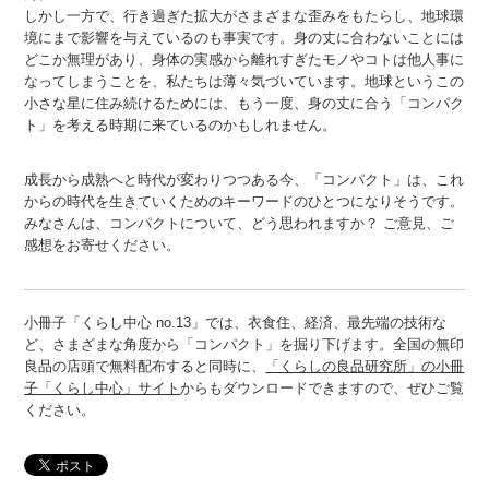
しかし一方で、行き過ぎた拡大がさまざまな歪みをもたらし、地球環
境にまで影響を与えているのも事実です。身の丈に合わないことには
どこか無理があり、身体の実感から離れすぎたモノやコトは他人事に
なってしまうことを、私たちは薄々気づいています。地球というこの
小さな星に住み続けるためには、もう一度、身の丈に合う「コンパク
ト」を考える時期に来ているのかもしれません。
成長から成熟へと時代が変わりつつある今、「コンパクト」は、これ
からの時代を生きていくためのキーワードのひとつになりそうです。
みなさんは、コンパクトについて、どう思われますか？ ご意見、ご
感想をお寄せください。
小冊子「くらし中心 no.13」では、衣食住、経済、最先端の技術な
ど、さまざまな角度から「コンパクト」を掘り下げます。全国の無印
良品の店頭で無料配布すると同時に、
「くらしの良品研究所」の小冊
子「くらし中心」サイト
からもダウンロードできますので、ぜひご覧
ください。