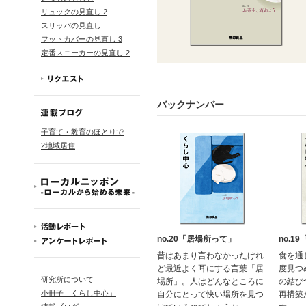
リュックの見直し 2
スリッパの見直し
フットカバーの見直し 3
定番スニーカーの見直し 2
バックナンバー
子育て・教育のほとりで
2地域居住
no.20「居場所って」
no.1
昔はあまり言わなかったけれ
食を通
ど最近よく耳にする言葉「居
度見つ
研究所について
場所」。人はどんなところに
の結び
小冊子「くらし中心」
自分にとって快い場所を見つ
再構築