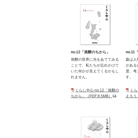
no.12「発酵のちから」
no.1
発酵の世界に光をあててみる
森は人
ことで、私たちが忘れかけて
がある
いた何かが見えてくるかもし
度、考
れません。
す。
くらし中心 no.12「発酵の
くら
ちから」（PDF:8.5MB）
えろう」