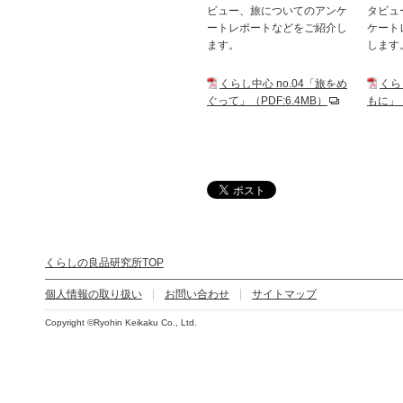
ビュー、旅についてのアンケ
タビュ
ートレポートなどをご紹介し
ケート
ます。
します
くらし中心 no.04「旅をめ
くら
ぐって」（PDF:6.4MB）
もに」（
くらしの良品研究所TOP
個人情報の取り扱い
お問い合わせ
サイトマップ
Copyright ©Ryohin Keikaku Co., Ltd.