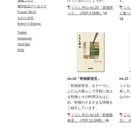
連載ブログ
けているのでしょうか。
す。
無印良品アーカイブ
くらし中心 no.20「居場所
くら
Found_MUJI
って」（PDF:4.5MB）
く食べる
もの八分目
Enjoy! () Energy.
Twitter
Instagram
YouTube
RSS
no.16「乾物新発見」
no.1
「乾物新発見」をテーマに、
コメを
ふだんの暮らしで手軽に使え
来し方
る乾物とその料理法をはじ
なのか
め、乾物のさまざまな情報を
ご紹介しています。
くらし中心 no.16「乾物新
くら
発見」（PDF:11.6MB）
力」（P