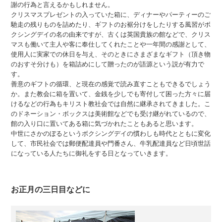
謝の行為と言えるかもしれません。
クリスマスプレゼントの入っていた箱に、ディナーやパーティーのご
馳走の残りものを詰めたり、ギフトのお裾分けをしたりする風習がボ
クシングデイの名の由来ですが、古くは英国貴族の館などで、クリス
マスも働いて主人や客に奉仕してくれたことや一年間の感謝として、
使用人に実家での休日を与え、そのときにさまざまなギフト（頂き物
のおすそ分けも）を箱詰めにして贈ったのが語源という説が有力で
す。
善意のギフトの循環、と現在の感覚で読み直すこともできるでしょう
か。また教会に箱を置いて、金銭を少しでも寄付して困った方々に届
けるなどの行為もキリスト教社会では自然に継承されてきました。こ
のドネーション・ボックスは美術館などでも受け継がれているので、
館の入り口に置いてある箱に気づかれたこともあると思います。
中世にさかのぼるというボクシングデイの慣わしも時代とともに変化
して、市民社会では郵便配達員や門番さん、牛乳配達員など日頃世話
になっている人たちに御礼をする日となっていきます。
お正月の三日目などに