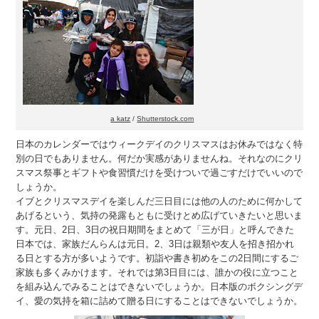
a katz
/
Shutterstock.com
日本のカレンダーではウィークデイのクリスマスはお休みではなく特
別の日でもありません。何だか実感がありませんね。それなのにクリ
スマス祭事とギフトや食習慣だけを受けついで過ごすだけでいいので
しょうか。
イブとクリスマスデイを楽しんだ三日目には他の人のために何かして
あげるという、気持の発露もともに受けとめ広げていきたいと思いま
す。元日、2日、3日の祝日期間をまとめて「三が日」と呼んできた
日本では、家族だんらんは元日。2、3日は親類や友人を招き招かれ
る日とする方が多いようです。初詣や書き初めをこの2日間にするご
家族も多くみかけます。それでは第3日目には、誰かの役に立つこと
を組み込んでみることはできないでしょうか。日本版のボクシングデ
イ、愛の気持を箱に詰めて贈る日にすることはできないでしょうか。