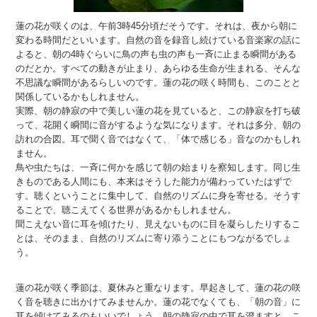
蓮の花が咲くのは、午前3時45分頃だそうです。それは、夜から朝に
変わる時間だといいます。自然の音を録音し続けている音楽家の話に
よると、朝の4時ぐらいに鳥の声も虫の声も一斉に止まる瞬間がある
のだとか。すべての動きが止まり、あらゆる生命が生まれる、そんな
不思議な瞬間があるらしいのです。蓮の花の咲く時間も、このことと
関係しているかもしれません。
実際、朝の静寂の中で美しい蓮の花を見ていると、この静寂を打ち破
って、花開く瞬間に音がするような気になります。それは多分、朝の
訪れの合図。耳で聞く音ではなくて、「体で感じる」音なのかもしれ
ません。
鳥や虫たちは、一斉に何かを感じて朝の始まりを察知します。同じ生
きものである人間にも、本来はそうした能力が備わっていたはずで
す。聴くということに集中して、自然のリズムに身を寄せる。そうす
ることで、聴こえてくる世界があるかもしれません。
聞こえない音に耳を傾けたり、見えないものに目を凝らしたりするこ
とは、そのまま、自然のリズムに寄り添うことにもつながるでしょ
う。
蓮の花が咲く季節は、夏休みと重なります。早起きして、蓮の花の咲
く音を聴きに出かけてみませんか。蓮の花でなくても、「朝の音」に
耳を傾けてみるのもいいでしょう。朝の静寂の中で耳を澄ますと、こ