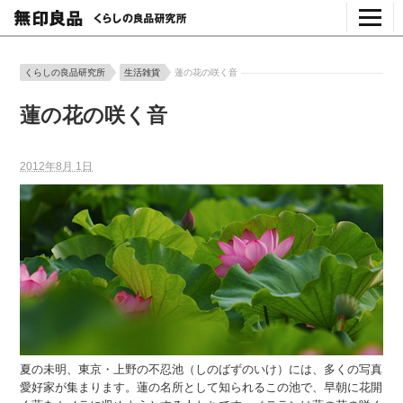
くらしの良品研究所
生活雑貨
蓮の花の咲く音
蓮の花の咲く音
2012年8月 1日
夏の未明、東京・上野の不忍池（しのばずのいけ）には、多くの写真
愛好家が集まります。蓮の名所として知られるこの池で、早朝に花開