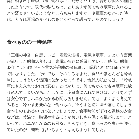
発に動き出す時季。特に食べものにたかるハエは、昔から悩みの種だ
ったようです。現代の私たちは、とりあえず何でも冷蔵庫に入れるこ
とで済ませているようなところもありますが、冷蔵庫のなかった時
代、人々は夏場の食べものをどうやって護っていたのでしょう？
食べものの一時保存
「三種の神器（白黒テレビ、電気洗濯機、電気冷蔵庫）」という言葉
が流行った昭和30年代は、家電が急速に普及していった時代。昭和
32年には2.8％だった電気冷蔵庫の保有率も、昭和40年には68.7％ま
でになりました。それでも、そのころはまだ、食品のほとんどを冷蔵
庫にしまうという習慣はなかったようです。現代の私たちは、「冷蔵
庫にさえ入れておけば安心」とばかりに、何でもかんでも冷蔵庫に放
り込んでしまいがち。たしかに、冷蔵庫に入れておけば、とりあえず
は安心ですしハエがたかる心配もありません。でも、よくよく考えて
みると、冷やす必要のない食べもの、冷やすと逆に味の落ちてしまう
食べものもあるのではないでしょうか。食事時間がずれる家族の夕食
などは、常温で一時保存するほうがおいしさを保てる気がします。と
いって、ハエがたかるのも困る。そんなとき、食べものを虫から護っ
ていたのが、蠅帳（はいちょう・はえちょう）でした。