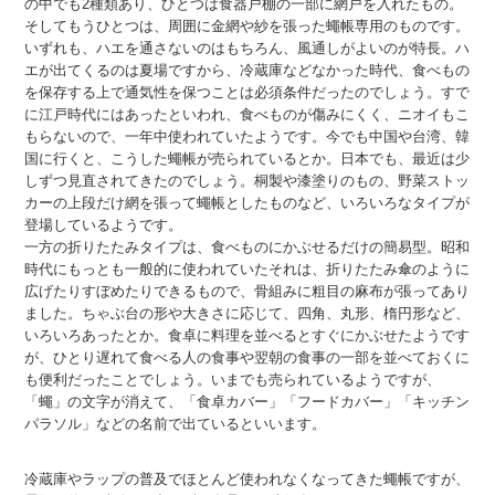
の中でも2種類あり、ひとつは食器戸棚の一部に網戸を入れたもの。
そしてもうひとつは、周囲に金網や紗を張った蠅帳専用のものです。
いずれも、ハエを通さないのはもちろん、風通しがよいのが特長。ハ
エが出てくるのは夏場ですから、冷蔵庫などなかった時代、食べもの
を保存する上で通気性を保つことは必須条件だったのでしょう。すで
に江戸時代にはあったといわれ、食べものが傷みにくく、ニオイもこ
もらないので、一年中使われていたようです。今でも中国や台湾、韓
国に行くと、こうした蠅帳が売られているとか。日本でも、最近は少
しずつ見直されてきたのでしょう。桐製や漆塗りのもの、野菜ストッ
カーの上段だけ網を張って蠅帳としたものなど、いろいろなタイプが
登場しているようです。
一方の折りたたみタイプは、食べものにかぶせるだけの簡易型。昭和
時代にもっとも一般的に使われていたそれは、折りたたみ傘のように
広げたりすぼめたりできるもので、骨組みに粗目の麻布が張ってあり
ました。ちゃぶ台の形や大きさに応じて、四角、丸形、楕円形など、
いろいろあったとか。食卓に料理を並べるとすぐにかぶせたようです
が、ひとり遅れて食べる人の食事や翌朝の食事の一部を並べておくに
も便利だったことでしょう。いまでも売られているようですが、
「蠅」の文字が消えて、「食卓カバー」「フードカバー」「キッチン
パラソル」などの名前で出ているといいます。
冷蔵庫やラップの普及でほとんど使われなくなってきた蠅帳ですが、