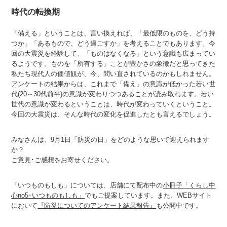
時代の転換期
「備える」ということは、言い換えれば、「最低限のものを、どう持
つか」「あるもので、どう過ごすか」を考えることでもあります。今
回の大震災を経験して、「ものはなくなる」という意識も広まってい
るようです。ものを「所有する」ことが豊かさの象徴だと思ってきた
私たち現代人の価値観が、今、問い直されているのかもしれません。
アンケートの結果からは、これまで「備え」の意識が低かった若い世
代(20～30代前半)の意識が変わりつつあることが読み取れます。若い
世代の意識が変わるということは、時代が変わっていくということ。
今回の大震災は、そんな時代の変化を促進したとも言えるでしょう。
みなさんは、9月1日「防災の日」をどのような思いで迎えられます
か？
ご意見･ご感想をお寄せください。
「いつものもしも」については、店舗にて配布中の
小冊子「くらし中
心no5･いつものもしも」
でもご提案しています。また、WEBサイト
において
『防災についてのアンケート結果報告』
も公開中です。