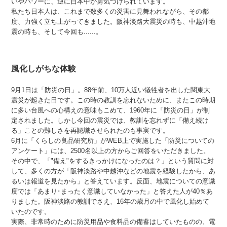
いやパワーに、逆に日本中が勇気づけられています。
私たち日本人は、これまで数多くの災害に見舞われながら、その都
度、力強く立ち上がってきました。阪神淡路大震災の時も、中越沖地
震の時も、そして今回も......。
風化しがちな体験
9月1日は「防災の日」。88年前、10万人近い犠牲者を出した関東大
震災が起きた日です。この時の教訓を忘れないために、またこの時期
に多い台風への心構えの意味もこめて、1960年に「防災の日」が制
定されました。しかし今回の震災では、教訓を忘れずに「備え続け
る」ことの難しさを再認識させられたのも事実です。
6月に「くらしの良品研究所」がWEB上で実施した「防災についての
アンケート」には、2500名以上の方からご回答をいただきました。
その中で、「"備え"をするきっかけになったのは？」という質問に対
して、多くの方が「阪神淡路や中越沖などの地震を経験したから、あ
るいは報道を見たから」と答えています。反面、地震についての意識
度では「あまり･まったく意識していなかった」と答えた人が40％あ
りました。阪神淡路の教訓でさえ、16年の歳月の中で風化し始めて
いたのです。
実際、非常時のために防災用品や食料品の備蓄はしていたものの、電