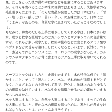
免。だしをとった後の昆布や鰹節などを佃煮にすることはあります
が、それらを食べることが本来の目的ではありません。民族学者の石
毛直道さんによれば、「そんな食品が発達したのは日本だけ」。「甘
い・塩っぱい・酸っぱい・苦い・辛い」の五味に加えて、日本には
「うまみ」があるのも、良質な水に恵まれていたからこそなのでしょ
う。
ちなみに、和食のだしを上手に引き出してくれる水は、日本に多い軟
水。硬水と軟水を区別するのはカルシウムとマグネシウムの合計量で
すが、それらが多い硬水だと、鰹節や昆布などに含まれるアミノ酸や
ペプチドなどの旨みが溶け出しにくくなるといいます。反対に、コト
コト煮込んで作るコンソメには、ヨーロッパの硬水がぴったり。カル
シウムやマグネシウムが骨に含まれるアクを上手に取り除いてくれる
のです。
スープストックはもちろん、金属や岩までも、水の特徴は何でも「溶
かす」こと。そして「運ぶ」こと。水は、それ自体が循環するだけで
なく、さまざまなものを溶かして運び、浄化し、地球上のあらゆるも
のの循環を助けています。水は生命を循環させるための媒体といえる
かもしれません。
水を大事にすることは、自然を大事にすることであり、すべての生命
を大事にすること。豊かな水の循環を保つために、私たちが考えなけ
ればならないことは、たくさんありそうです。