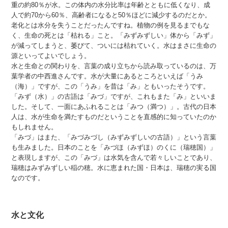
重の約80％が水。この体内の水分比率は年齢とともに低くなり、成
人で約70から60％、高齢者になると50％ほどに減少するのだとか。
老化とは水分を失うことだったんですね。植物の例を見るまでもな
く、生命の死とは「枯れる」こと。「みずみずしい」体から「みず」
が減ってしまうと、萎びて、ついには枯れていく。水はまさに生命の
源といってよいでしょう。
水と生命との関わりを、言葉の成り立ちから読み取っているのは、万
葉学者の中西進さんです。水が大量にあるところといえば「うみ
（海）」ですが、この「うみ」を昔は「み」ともいったそうです。
「みず（水）」の古語は「みづ」ですが、これもまた「み」といいま
した。そして、一面にあふれることは「みつ（満つ）」。古代の日本
人は、水が生命を満たすものだということを直感的に知っていたのか
もしれません。
「みづ」はまた、「みづみづし（みずみずしいの古語）」という言葉
も生みました。日本のことを「みづほ（みずほ）のくに（瑞穂国）」
と表現しますが、この「みづ」は水気を含んで若々しいことであり、
瑞穂はみずみずしい稲の穂。水に恵まれた国・日本は、瑞穂の実る国
なのです。
水と文化