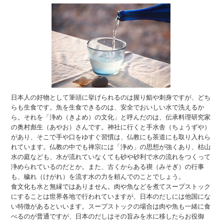
日本人の好物として筆頭に挙げられるのは握り鮨や刺身ですが、どち
らも生食です。魚を生食できるのは、安全でおいしい水で洗えるか
ら。それを「浄め（きよめ）の文化」と呼んだのは、伝承料理研究家
の奥村彪生（あやお）さんです。神社に行くと手水舎（ちょうずや）
があり、そこで手や口をゆすぐ習慣は、仏教にも茶道にも取り入れら
れています。仏教の中でも禅宗には「浄め」の思想が強くあり、枯山
水の庭なども、水が流れていなくても砂や砂利で水の流れをつくって
浄められているのだとか。また、古くからある禊（みそぎ）の行事
も、穢れ（けがれ）を流す水の力を頼んでのことでしょう。
食文化も水と無縁ではありません。肉や魚などを煮てスープストック
にすることは世界各地で行われていますが、日本のだしには他国にな
い特徴があるといいます。スープストックの場合は肉や魚も一緒に食
べるのが普通ですが、日本のだしはその旨みを水に移したらお役御