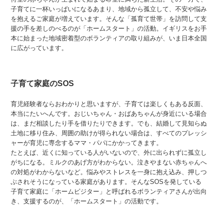
子育てに一杯いっぱいになるあまり、地域から孤立して、不安や悩み
を抱えるご家庭が増えています。そんな「孤育て世帯」を訪問して支
援の手を差しのべるのが「ホームスタート」の活動。イギリスをお手
本に始まった地域密着型のボランティアの取り組みが、いま日本全国
に広がっています。
子育て家庭のSOS
育児経験者ならおわかりと思いますが、子育ては楽しくもある反面、
本当にたいへんです。おじいちゃん・おばあちゃんが身近にいる場合
は、まだ相談したり手を借りたりできます。でも、結婚して見知らぬ
土地に移り住み、周囲の助けが得られない場合は、すべてのプレッシ
ャーが育児に専念するママ・パパにかかってきます。
たとえば、近くに知っている人がいないので、外に出られずに孤立し
がちになる。ミルクのあげ方がわからない。泣きやまない赤ちゃんへ
の対処がわからないなど。悩みやストレスを一身に抱え込み、押しつ
ぶされそうになっている家庭があります。そんなSOSを発している
子育て家庭に「ホームビジター」と呼ばれるボランティアさんが出向
き、支援するのが、「ホームスタート」の活動です。