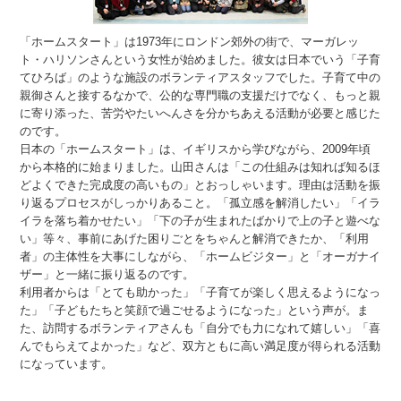
「ホームスタート」は1973年にロンドン郊外の街で、マーガレッ
ト・ハリソンさんという女性が始めました。彼女は日本でいう「子育
てひろば」のような施設のボランティアスタッフでした。子育て中の
親御さんと接するなかで、公的な専門職の支援だけでなく、もっと親
に寄り添った、苦労やたいへんさを分かちあえる活動が必要と感じた
のです。
日本の「ホームスタート」は、イギリスから学びながら、2009年頃
から本格的に始まりました。山田さんは「この仕組みは知れば知るほ
どよくできた完成度の高いもの」とおっしゃいます。理由は活動を振
り返るプロセスがしっかりあること。「孤立感を解消したい」「イラ
イラを落ち着かせたい」「下の子が生まれたばかりで上の子と遊べな
い」等々、事前にあげた困りごとをちゃんと解消できたか、「利用
者」の主体性を大事にしながら、「ホームビジター」と「オーガナイ
ザー」と一緒に振り返るのです。
利用者からは「とても助かった」「子育てが楽しく思えるようになっ
た」「子どもたちと笑顔で過ごせるようになった」という声が。ま
た、訪問するボランティアさんも「自分でも力になれて嬉しい」「喜
んでもらえてよかった」など、双方ともに高い満足度が得られる活動
になっています。