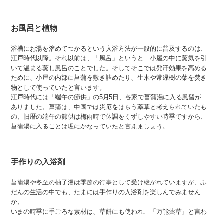
お風呂と植物
浴槽にお湯を溜めてつかるという入浴方法が一般的に普及するのは、
江戸時代以降。それ以前は、「風呂」というと、小屋の中に蒸気を引
いて温まる蒸し風呂のことでした。そしてそこでは発汗効果を高める
ために、小屋の内部に菖蒲を敷き詰めたり、生木や常緑樹の葉を焚き
物として使っていたと言います。
江戸時代には「端午の節供」の5月5日、各家で菖蒲湯に入る風習が
ありました。菖蒲は、中国では災厄をはらう薬草と考えられていたも
の。旧暦の端午の節供は梅雨時で体調をくずしやすい時季ですから、
菖蒲湯に入ることは理にかなっていたと言えましょう。
手作りの入浴剤
菖蒲湯や冬至の柚子湯は季節の行事として受け継がれていますが、ふ
だんの生活の中でも、たまには手作りの入浴剤を楽しんでみません
か。
いまの時季に手ごろな素材は、草餅にも使われ、「万能薬草」と言わ