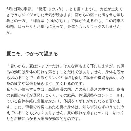
6月は雨の季節。「黴雨（ばいう）」とも書くように、カビが生えて
きそうなジメジメした天気が続きます。南からの湿った風を含む蒸し
暑さの一方、「梅雨寒（つゆざむ）」で体が冷えるのも、この時季の
特徴。ゆったりとお風呂に入って、身体も心もリラックスしません
か。
夏こそ、つかって温まる
「暑いから、夏はシャワーだけ」そんな声もよく耳にしますが、お風
呂の効用は身体の汚れを落とすことだけではありません。身体を芯か
ら温めることで、血液やリンパの循環を促して臓器の機能を高め、心
身の疲労や緊張を解きほぐしてくれるのです。
私たちが暮らす日本は、高温多湿の国。この蒸し暑さの中では、皮膚
の表面から汗が蒸発しにくく、その結果、体温調整をコントロールし
ている自律神経に負担がかかり、体調をくずしがちになると言いま
す。また、薄着で冷房にあたる夏の身体は、知らず知らずのうちに冷
えていることも少なくありません。夏の疲れを癒すためには、ゆっく
りと浴槽につかる入浴法が効果的なのです。