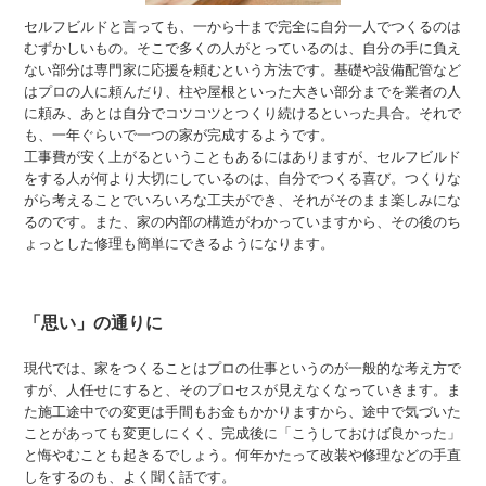
セルフビルドと言っても、一から十まで完全に自分一人でつくるのは
むずかしいもの。そこで多くの人がとっているのは、自分の手に負え
ない部分は専門家に応援を頼むという方法です。基礎や設備配管など
はプロの人に頼んだり、柱や屋根といった大きい部分までを業者の人
に頼み、あとは自分でコツコツとつくり続けるといった具合。それで
も、一年ぐらいで一つの家が完成するようです。
工事費が安く上がるということもあるにはありますが、セルフビルド
をする人が何より大切にしているのは、自分でつくる喜び。つくりな
がら考えることでいろいろな工夫ができ、それがそのまま楽しみにな
るのです。また、家の内部の構造がわかっていますから、その後のち
ょっとした修理も簡単にできるようになります。
「思い」の通りに
現代では、家をつくることはプロの仕事というのが一般的な考え方で
すが、人任せにすると、そのプロセスが見えなくなっていきます。ま
た施工途中での変更は手間もお金もかかりますから、途中で気づいた
ことがあっても変更しにくく、完成後に「こうしておけば良かった」
と悔やむことも起きるでしょう。何年かたって改装や修理などの手直
しをするのも、よく聞く話です。