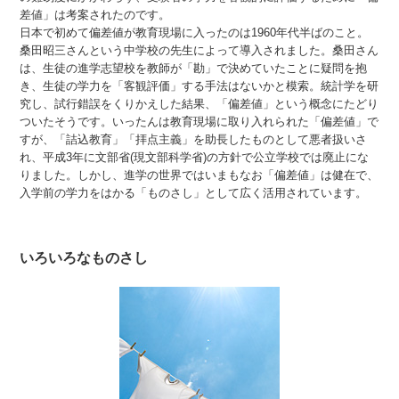
差値」は考案されたのです。
日本で初めて偏差値が教育現場に入ったのは1960年代半ばのこと。
桑田昭三さんという中学校の先生によって導入されました。桑田さん
は、生徒の進学志望校を教師が「勘」で決めていたことに疑問を抱
き、生徒の学力を「客観評価」する手法はないかと模索。統計学を研
究し、試行錯誤をくりかえした結果、「偏差値」という概念にたどり
ついたそうです。いったんは教育現場に取り入れられた「偏差値」で
すが、「詰込教育」「拝点主義」を助長したものとして悪者扱いさ
れ、平成3年に文部省(現文部科学省)の方針で公立学校では廃止にな
りました。しかし、進学の世界ではいまもなお「偏差値」は健在で、
入学前の学力をはかる「ものさし」として広く活用されています。
いろいろなものさし