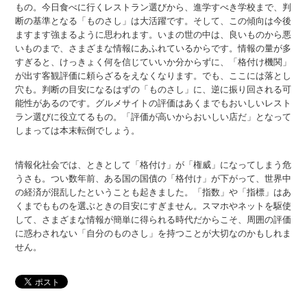
もの。今日食べに行くレストラン選びから、進学すべき学校まで、判
断の基準となる「ものさし」は大活躍です。そして、この傾向は今後
ますます強まるように思われます。いまの世の中は、良いものから悪
いものまで、さまざまな情報にあふれているからです。情報の量が多
すぎると、けっきょく何を信じていいか分からずに、「格付け機関」
が出す客観評価に頼らざるをえなくなります。でも、ここには落とし
穴も。判断の目安になるはずの「ものさし」に、逆に振り回される可
能性があるのです。グルメサイトの評価はあくまでもおいしいレスト
ラン選びに役立てるもの。「評価が高いからおいしい店だ」となって
しまっては本末転倒でしょう。
情報化社会では、ときとして「格付け」が「権威」になってしまう危
うさも。つい数年前、ある国の国債の「格付け」が下がって、世界中
の経済が混乱したということも起きました。「指数」や「指標」はあ
くまでもものを選ぶときの目安にすぎません。スマホやネットを駆使
して、さまざまな情報が簡単に得られる時代だからこそ、周囲の評価
に惑わされない「自分のものさし」を持つことが大切なのかもしれま
せん。