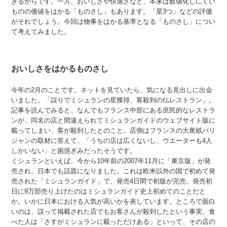
きるからです。一方、おいしさや快適さなど、本来は数値化しにくい
ものの価値をはかる「ものさし」もあります。「星3つ」などの評価
がそれでしょう。今回は物事をはかる基準となる「ものさし」につい
て考えてみました。
おいしさをはかるものさし
今年の2月のことです。ネットを見ていたら、気になる見出しに出会
いました。「誤りでミシュランの星獲得、客殺到の仏レストラン」。
記事を読んでみると、なんでもフランス中部にある庶民的なレストラ
ンが、同名の店と間違えられてミシュランガイドのウェブサイト版に
載ってしまい、客が殺到したとのこと。店側はフランスの大衆紙パリ
ジャンの取材に答えて、「うちの店は広くないし、ウエーターも4人
しかいない」と困惑ぎみだったそうです。
ミシュランといえば、今から10年前の2007年11月に「東京版」が発
売され、日本でも話題になりました。これは欧米以外の国で初めて発
売された「ミシュランガイド」で、発売4日間で初版が完売。発売初
日に9万部売り上げたのはミシュランガイド史上初めてのことだと
か。いかに日本における人気が高いかを表しています。ところで面白
いのは、誤って掲載された店でもお客さんが殺到したという事実。食
べた人は「さすがミシュランに載っただけある」といって、その店の