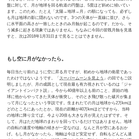
盤に対して、月が地球を回る軌道の円盤は、5度ほど斜めに傾いてい
ます。このため、たとえ「太陽→地球→月」の順になっても、必ずし
も月は地球の影に隠れないのです。3つの天体が一直線に並び、さら
に水平面の高さが一致したときのみ月蝕が起こるのです。だから、そ
う滅多に起きる現象ではありません。ちなみに今回の皆既月蝕を見逃
すと、次は2018年1月31日まで見ることはできません。
もし空に月がなかったら。
毎日当たり前のように空に昇る月ですが、初めから地球の衛星であっ
たわけではないようです。「
スーパームーンを見よう
」の回でもご説
明しましたが、月の成因として現在最も有力視されているのは「ジャ
イアントインパクト説」。今から40億年以上も前のこと、原始の地
球に他からやってきた天体が衝突し、そのとき飛び散った破片が集ま
って月になったという学説です。生まれたての月は地球から2万kmほ
どのところにあったとか。現在の距離が40万kmほどですから、当時
の地球に降り立てば、今より20倍も大きな月が見えたはずです。そ
して、月はただ地球のまわりを回っているだけではありません。地球
の自転の速度や地軸の傾きが一定なのは、なんと月が空にあるおか
げ。もし月がなかったら、地軸は今ほど安定せず、自転もどんどん速