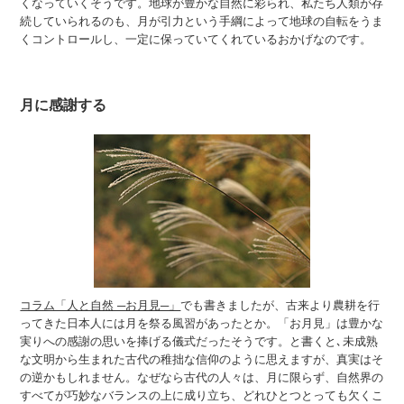
くなっていくそうです。地球が豊かな自然に彩られ、私たち人類が存
続していられるのも、月が引力という手綱によって地球の自転をうま
くコントロールし、一定に保っていてくれているおかげなのです。
月に感謝する
コラム「人と自然 ─お月見─」
でも書きましたが、古来より農耕を行
ってきた日本人には月を祭る風習があったとか。「お月見」は豊かな
実りへの感謝の思いを捧げる儀式だったそうです。と書くと､未成熟
な文明から生まれた古代の稚拙な信仰のように思えますが、真実はそ
の逆かもしれません。なぜなら古代の人々は、月に限らず、自然界の
すべてが巧妙なバランスの上に成り立ち、どれひとつとっても欠くこ