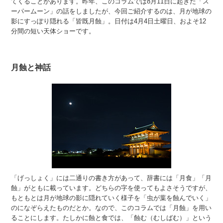
てくることがあります。昨年、このコラムでは8月11日に起きた「ス
ーパームーン」の話をしましたが、今回ご紹介するのは、月が地球の
影にすっぽり隠れる「皆既月蝕」。日付は4月4日土曜日、およそ12
分間の短い天体ショーです。
月蝕と神話
「げっしょく」には二通りの書き方があって、辞書には「月食」「月
蝕」がともに載っています。どちらの字を使ってもよさそうですが、
もともとは月が地球の影に隠れていく様子を「虫が葉を蝕んでいく」
のになぞらえたものだとか。なので、このコラムでは「月蝕」を用い
ることにします。たしかに蝕と食では、「蝕む（むしばむ）」という