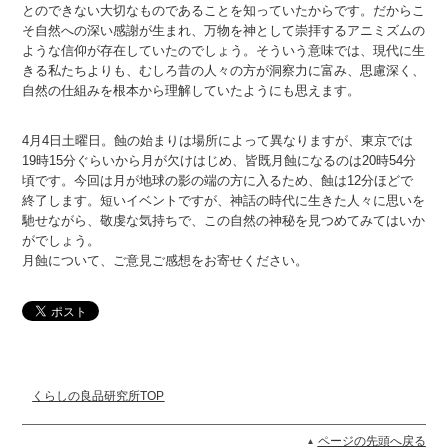
とのできない大切なものであることを知っていたからです。だからこ
そ自然への深い感謝が生まれ、万物を神として崇拝するアニミズムの
ような信仰が存在していたのでしょう。そういう意味では、現代に生
きる私たちよりも、むしろ昔の人々の方が洞察力に富み、思慮深く、
自然の仕組みを根本から理解していたようにも思えます。
4月4日土曜日。蝕の始まりは場所によって異なりますが、東京では
19時15分ぐらいから月が欠けはじめ、皆既月蝕になるのは20時54分
頃です。今回は月が地球の影の端の方に入るため、蝕は12分ほどで
終了します。短いイベントですが、神話の時代に生きた人々に思いを
馳せながら、敬虔な気持ちで、この自然の神秘を見つめてみてはいか
がでしょう。
月蝕について、ご意見ご感想をお寄せください。
くらしの良品研究所TOP
ページの先頭へ戻る