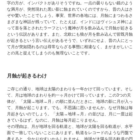
字の方が、インパクトがありそうですね。一点の曇りもない鏡のよう
な満月が、突然現れた黒い影に蝕まれていくのですから、昔の人はさ
ぞや驚いたことでしょう。事実、世界の各地には、月蝕にまつわるさ
まざまな神話が残っていて、たとえば、インドにはヴィシュヌ神によ
って首を落とされたラーフという魔神が月を飲み込んで月蝕が起きる
という伝説があります。また、北欧にも狼が月を飲み込んで皆既月蝕
が起きるという言い伝えがあるそうで、いずれにせよ、昔の人にとっ
て月が突如隠れるのは尋常ならざる事態に相違なく、まがまがしいこ
との兆と捉えてしまうのも無理ないことです。
月蝕が起きるわけ
ご存じの通り、地球は太陽のまわりを一年かけて回っています。そし
て、月は地球のまわりを約一ヶ月かけて回っています。この3つの天
体が、「太陽→地球→月」の順に並んだときに、地球の影に月が入っ
て、月蝕が起こります。でも、不思議に思いませんか。なぜ月蝕は毎
月起きないのでしょう。「太陽→地球→月」の並びは、月に一度は起
きているはず。なのに、月蝕は毎月起こりません。
その理由は、月が地球を回る軌道と、地球が太陽を回る軌道が、水平
面で一致していないことにあります。軌道をレコードのような円盤で
考えると、分かりやすいかもしれません。地球が太陽を回る軌道の円