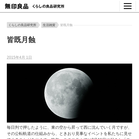
くらしの良品研究所
生活雑貨
皆既月蝕
皆既月蝕
2015年4月 1日
毎日判で押したように、東の空から昇って西に沈んでいく月ですが、
その公転軌道の仕組みから、ときおり見事なイベントを私たちに見せ