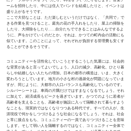
ームを招待したり、中には住人でバンドを結成したりと、イベントは
盛り上がるそうです。
ここで大切なことは、ただ楽しむというだけではなく、「共同で」で
きる作業を見つけること。庭先の花の手入れをしたり、屋上の掃除を
したり、大掃除をしたり......自分たちでできることはみんなでするよ
うに、声をかけていくのだとか。それは、かつての町内会の活動にも
似ています。このことによって、それぞれが負担する管理費も安くす
ることができるそうです。
コミュニティーを活性化していこうとするこうした気運には、社会的
な背景があると言ってよいでしょう。人口の減少、高齢化、ひとり暮
らしや結婚しない人たちの増加。日本の都市の構造は、いま、大きく
変わろうとしています。地方の小さな村の過疎化が問題になっていま
すが、同じように、大都市の人口バランスも高齢化しているのです。
シルバーシートは、車両の片隅だけではすまなくなるでしょう。それ
に加えて、経済成長もピークを過ぎています。かつてのように若者が
高齢者を支えることも、高齢者が施設に入って隔離されて暮らすよう
なことも、現実的ではなくなりつつある時代です。すべての人が、生
涯現役で何かをしつづけるような社会になるでしょう。それは、社会
と常に接点をもち、コミュニティーの一員でありつづけることを意味
します。そして弱い人を隔離するのではなく、コミュニティー全体で