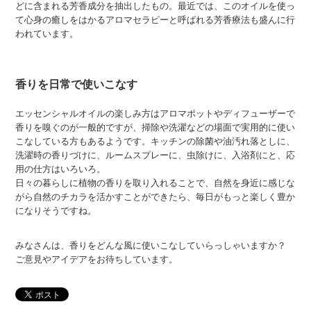
どに含まれる芳香成分を抽出したもの。最近では、このオイルを使っ
て心身の癒しをはかるアロマセラピーと呼ばれる芳香療法も盛んに行
われています。
香りを日常で使いこなす
エッセンシャルオイルの楽しみ方はアロマポットやディフューザーで
香りを嗅ぐのが一般的ですが、掃除や洗濯などの場面で実用的に使い
こなしている方もあるようです。キッチンの除菌や油汚れ落としに、
洗濯時の香りづけに、ルームスプレーに、虫除けに、入浴剤にと、応
用の仕方はいろいろ。
日々の暮らしに植物の香りを取り入れることで、自然を身近に感じな
がら自然のチカラを活かすことができたら、毎日がもっと楽しく豊か
になりそうですね。
みなさんは、香りをどんな風に使いこなしていらっしゃいますか？
ご意見やアイデアをお待ちしています。