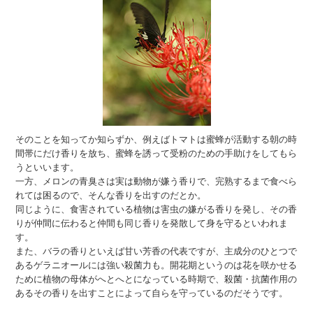
そのことを知ってか知らずか、例えばトマトは蜜蜂が活動する朝の時
間帯にだけ香りを放ち、蜜蜂を誘って受粉のための手助けをしてもら
うといいます。
一方、メロンの青臭さは実は動物が嫌う香りで、完熟するまで食べら
れては困るので、そんな香りを出すのだとか。
同じように、食害されている植物は害虫の嫌がる香りを発し、その香
りが仲間に伝わると仲間も同じ香りを発散して身を守るといわれま
す。
また、バラの香りといえば甘い芳香の代表ですが、主成分のひとつで
あるゲラニオールには強い殺菌力も。開花期というのは花を咲かせる
ために植物の母体がへとへとになっている時期で、殺菌・抗菌作用の
あるその香りを出すことによって自らを守っているのだそうです。