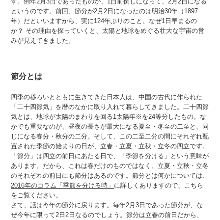
す。例年2月3日であったものが、1日前倒しになって、2月2日になる
というのです。前回、節分が2月2日になったのは明治30年（1897
年）だといいますから、実に124年ぶりのこと。なぜ1日早まるの
か？ その理由を探っていくと、太陽と地球をめぐる壮大な宇宙の営
みが見えてきました。
節分とは
四季の移ろいとともに生きてきた日本人は、中国の古代に作られた
「二十四節気」を暦のなかに取り入れて暮らしてきました。二十四節
気とは、地球が太陽のまわりを回る1太陽年※を24等分したもの。な
かでも重要なのが、昼夜の長さが最大になる夏至・冬至の二至と、同
じになる春分・秋分の二分。そして、この二至二分の間にそれぞれ配
置された季節の始まりの日が、立春・立夏・立秋・立冬の四立です。
「節分」は四立の前日にあたる日で、「季節を分ける」という意味が
あります。だから、これは春だけのものではなく、立夏・立秋・立冬
のそれぞれの前日にも節分はあるのです。節分とは何かについては、
2016年のコラム「季節を分ける時」
に詳しくありますので、こちら
をご覧ください。
さて、話は今年の節分に戻ります。毎年2月3日であった節分が、な
ぜ今年に限って2日2日なるのでしょう。節分は立春の前日だから、