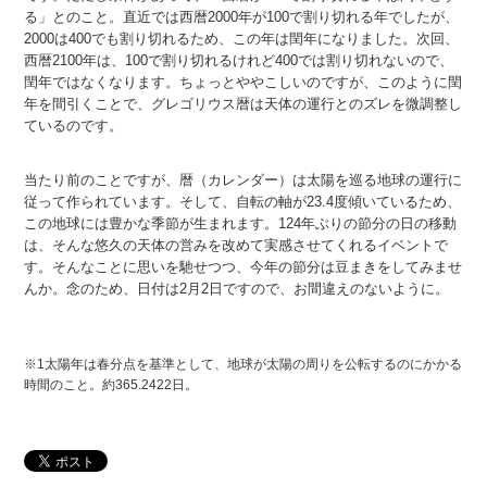
る」とのこと。直近では西暦2000年が100で割り切れる年でしたが、
2000は400でも割り切れるため、この年は閏年になりました。次回、
西暦2100年は、100で割り切れるけれど400では割り切れないので、
閏年ではなくなります。ちょっとややこしいのですが、このように閏
年を間引くことで、グレゴリウス暦は天体の運行とのズレを微調整し
ているのです。
当たり前のことですが、暦（カレンダー）は太陽を巡る地球の運行に
従って作られています。そして、自転の軸が23.4度傾いているため、
この地球には豊かな季節が生まれます。124年ぶりの節分の日の移動
は、そんな悠久の天体の営みを改めて実感させてくれるイベントで
す。そんなことに思いを馳せつつ、今年の節分は豆まきをしてみませ
んか。念のため、日付は2月2日ですので、お間違えのないように。
※1太陽年は春分点を基準として、地球が太陽の周りを公転するのにかかる
時間のこと。約365.2422日。