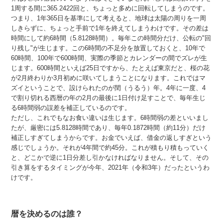
1周する間に365.2422回と、ちょっと多めに回転してしまうのです。
つまり、1年365日を基準にして考えると、地球は太陽の周りを一周
しきらずに、ちょっと手前で1年を終えてしまうわけです。その差は
時間にして約6時間（5.8128時間）。毎年この時間分だけ、公転の"回
り残し"が生じます。この6時間の不足分を放置しておくと、10年で
60時間、100年で600時間、実際の季節とカレンダーの間でズレが生
じます。600時間といえば25日ですから、たとえば東京だと、桜の花
が2月終わりか3月初めに咲いてしまうことになります。これではマ
ズイということで、設けられたのが閏（うるう）年。4年に一度、4
で割り切れる西暦の年の2月の最後に1日付け足すことで、毎年生じ
る6時間弱の誤差を補正しているのです。
ただし、これでもなお食い違いは生じます。6時間弱の差といいまし
たが、厳密には5.8128時間であり、毎年0.1872時間（約11分）だけ
補正しすぎてしまうからです。お金でいえば、借金の返しすぎという
感じでしょうか。それが4年間で約45分。これが積もり積もっていく
と、どこかで逆に1日分差し引かなければなりません。そして、その
引き算をするタイミングが今年、2021年（令和3年）だったというわ
けです。
暦を決めるのは誰？