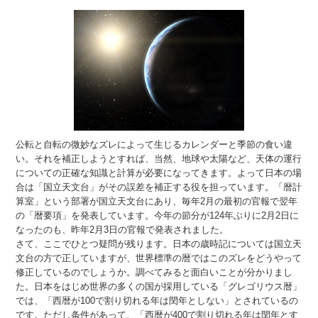
公転と自転の微妙なズレによって生じるカレンダーと季節の食い違
い。それを補正しようとすれば、当然、地球や太陽など、天体の運行
についての正確な知識と計算が必要になってきます。よって日本の場
合は「国立天文台」がその誤差を補正する役を担っています。「暦計
算室」という部署が国立天文台にあり、毎年2月の最初の官報で翌年
の「暦要項」を発表しています。今年の節分が124年ぶりに2月2日に
なったのも、昨年2月3日の官報で発表されました。
さて、ここでひとつ疑問が残ります。日本の歳時記については国立天
文台の方で正していますが、世界標準の暦ではこのズレをどうやって
修正しているのでしょうか。調べてみると面白いことが分かりまし
た。日本をはじめ世界の多くの国が採用している「グレゴリウス暦」
では、「西暦が100で割り切れる年は閏年としない」とされているの
です。ただし条件があって、「西暦が400で割り切れる年は閏年とす