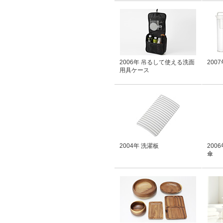
2006年 吊るして使える洗面
200
用具ケース
2004年 洗濯板
200
傘