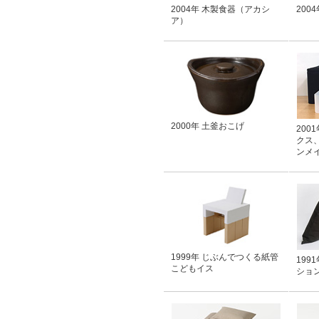
2004年 木製食器（アカシ
200
ア）
2000年 土釜おこげ
200
クス、
ンメ
1999年 じぶんでつくる紙管
199
こどもイス
ショ