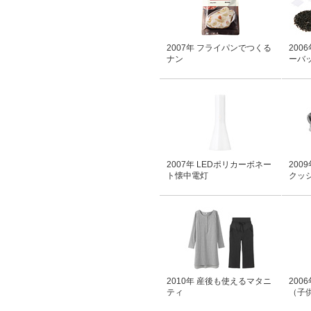
2007年 フライパンでつくる
200
ナン
ーバ
2007年 LEDポリカーボネー
200
ト懐中電灯
クッ
2010年 産後も使えるマタニ
200
ティ
（子