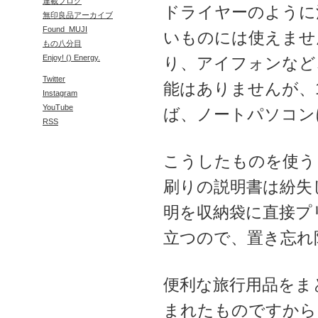
連載ブログ
ドライヤーのように
無印良品アーカイブ
Found_MUJI
いものには使えませ
もの八分目
Enjoy! () Energy.
り、アイフォンなど
Twitter
能はありませんが、1
Instagram
YouTube
ば、ノートパソコン
RSS
こうしたものを使う
刷りの説明書は紛失
明を収納袋に直接プ
立つので、置き忘れ
便利な旅行用品をまと
まれたものですから