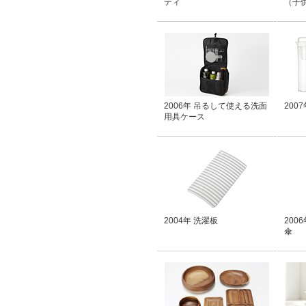
ティ
（子
2006年 吊るして使える洗面
200
用具ケース
2004年 洗濯板
200
傘