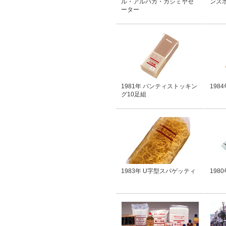
ル・アルパカ・カシミヤセ
ンス
ーター
1981年 パンティストッキン
198
グ10足組
1983年 U字型スパゲッティ
198