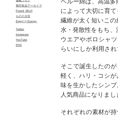
ペルー綿は、高温多
連載ブログ
無印良品アーカイブ
によって大切に育て
Found_MUJI
もの八分目
繊維が太く短いこの
Enjoy! () Energy.
水・発散性をもち、
Twitter
Instagram
ウエアやポロシャツ
YouTube
RSS
らいにしか利用され
そこで誕生したのが
軽く、ハリ・コシが
味を生かしたシンプ
人気商品になりまし
それぞれの素材が持