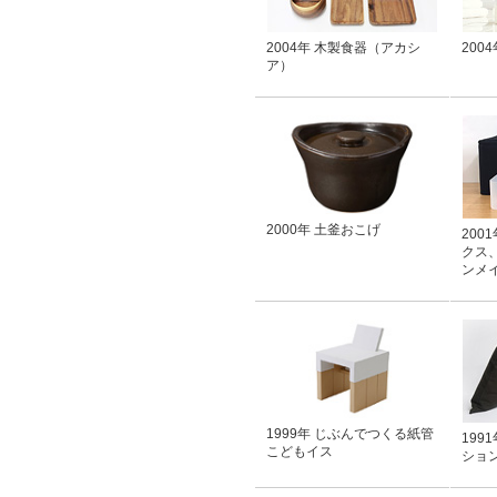
2004年 木製食器（アカシ
200
ア）
2000年 土釜おこげ
200
クス、
ンメ
1999年 じぶんでつくる紙管
199
こどもイス
ショ