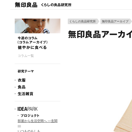
くらしの良品研究所
無印良品アーカイブ
コラム一覧
部屋から生活空間へ ―玄関
―
いつものもしも