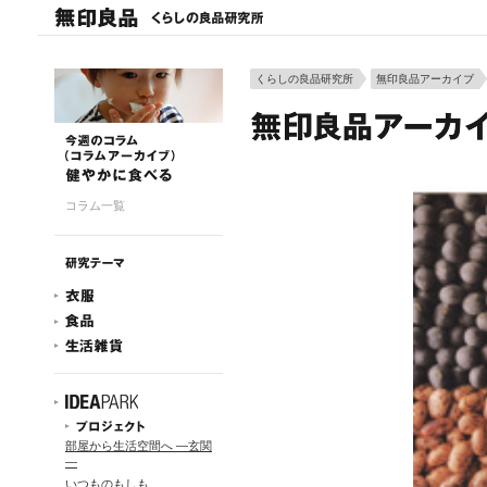
くらしの良品研究所
無印良品アーカイブ
コラム一覧
部屋から生活空間へ ―玄関
―
いつものもしも