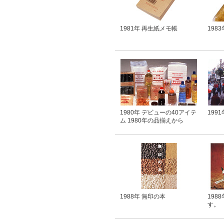
1981年 再生紙メモ帳
198
1980年 デビューの40アイテ
199
ム 1980年の品揃えから
1988年 無印の本
198
す。