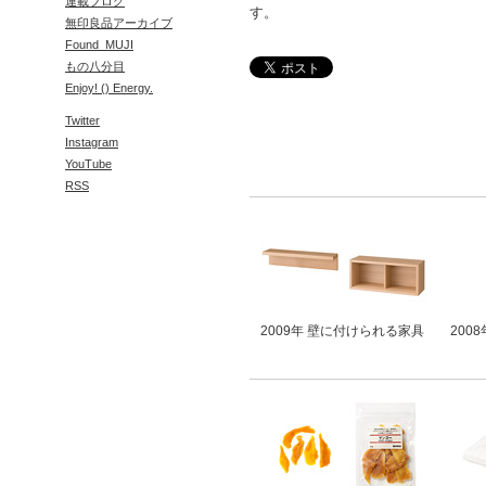
連載ブログ
す。
無印良品アーカイブ
Found_MUJI
もの八分目
Enjoy! () Energy.
Twitter
Instagram
YouTube
RSS
2009年 壁に付けられる家具
200