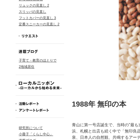
リュックの見直し 2
スリッパの見直し
フットカバーの見直し 3
定番スニーカーの見直し 2
子育て・教育のほとりで
2地域居住
1988年 無印の本
青山に第一号店誕生で、当時の"最も
研究所について
浜、札幌と出店も続く中で「無印良
小冊子「くらし中心」
泉、日本人の自然観、共鳴するアー