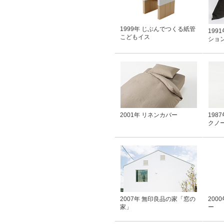
1999年 じぶんでつくる紙管
199
こどもイス
ショ
2001年 リネンカバー
198
クノ
2007年 無印良品の家「窓の
200
家」
ー