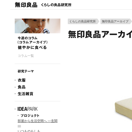
くらしの良品研究所
無印良品アーカイブ
コラム一覧
部屋から生活空間へ ―玄関
―
いつものもしも