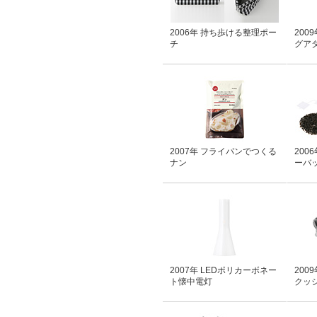
2006年 持ち歩ける整理ポー
200
チ
グア
2007年 フライパンでつくる
200
ナン
ーバ
2007年 LEDポリカーボネー
200
ト懐中電灯
クッ