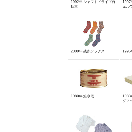
1992年 シャフトドライブ自
199
転車
ェル
2000年 残糸ソックス
199
1980年 鮭水煮
198
グマ