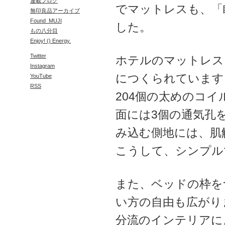
連載ブログ
でマットレスも、「
無印良品アーカイブ
Found_MUJI
した。
もの八分目
Enjoy! () Energy.
Twitter
ホテルのマットレス
Instagram
につくられています
YouTube
RSS
204個の太めのコ
面には3個の通気孔
み込む側地には、肌
こうして、シンプル
また、ベッドの枠を
い方の自由も広がり
分流のインテリアに