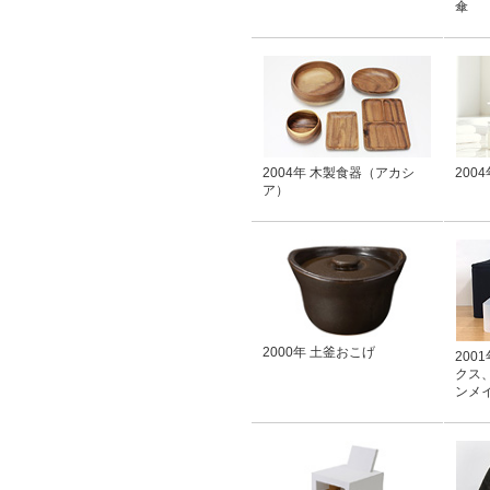
傘
2004年 木製食器（アカシ
200
ア）
2000年 土釜おこげ
200
クス、
ンメ