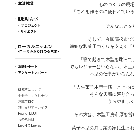
ものづくりの現
「これを作るのに使われてい
そんなことを
そして、今回高松市で
繊細な和菓子づくりを支える「
「寝て起きて木型を彫って
でもレジャーはいらない。木型
木型の仕事がいろん
「人生菓子木型一筋」ときっ
研究所について
そんな天職に巡り合
小冊子「くらし中心」
うらやまし
連載ブログ
無印良品アーカイブ
Found_MUJI
その方は、木型工房市原を営
もの八分目
Enjoy! () Energy.
菓子木型の卸し業の家に生ま