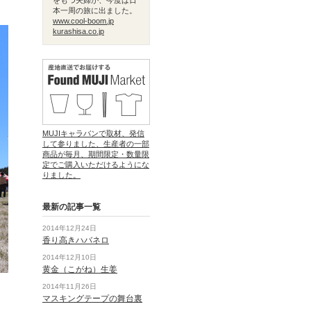
をもつ夫婦が、今度は日
本一周の旅に出ました。
www.cool-boom.jp
kurashisa.co.jp
MUJIキャラバンで取材、発信
して参りました、生産者の一部
商品が毎月、期間限定・数量限
定でご購入いただけるようにな
りました。
最新の記事一覧
2014年12月24日
香り高きハバネロ
2014年12月10日
黄金（こがね）生姜
2014年11月26日
マスキングテープの舞台裏