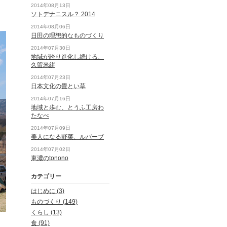
2014年08月13日
ソトデナニスル？ 2014
2014年08月06日
日田の理想的なものづくり
2014年07月30日
地域が誇り進化し続ける、
久留米絣
2014年07月23日
日本文化の畳とい草
2014年07月16日
地域と歩む、とうふ工房わ
たなべ
2014年07月09日
美人になる野菜、ルバーブ
2014年07月02日
東濃のtonono
カテゴリー
はじめに (3)
ものづくり (149)
くらし (13)
食 (91)