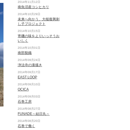
2014年11月12日
南魚沼産コシヒカリ
2014年10月29日
未来へ向かう、大槌復興刺
し子プロジェクト
2014年10月15日
寄磯の味をよりいっそうお
いしく
2014年10月01日
南部裂織
2014年09月24日
浄法寺の漆掻き
2014年09月17日
EAST LOOP
2014年09月10日
OCICA
2014年09月03日
石巻工房
2014年08月27日
FUNADE～結日丸～
2014年08月20日
石巻で働く