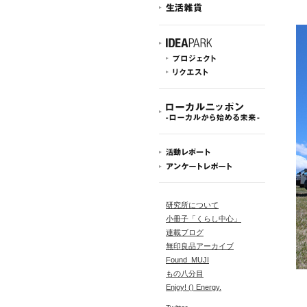
研究所について
小冊子「くらし中心」
連載ブログ
無印良品アーカイブ
Found_MUJI
もの八分目
Enjoy! () Energy.