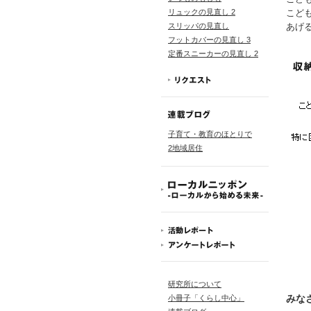
リュックの見直し 2
こど
スリッパの見直し
あげ
フットカバーの見直し 3
定番スニーカーの見直し 2
子育て・教育のほとりで
2地域居住
研究所について
みな
小冊子「くらし中心」