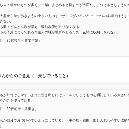
ちゃ：細かいものが多く、一緒にまとめると探すのが大変だし、分けるとしまうの
大型から持ち歩きようの小さいものまでサイズがいろいろで、一つの本棚ではうま
きない。
も服：どんどん数が増え、収納場所が足りなくなる。
下の子用にとってある＆主人の靴が場所をとるため、玄関に収納しきれない。
性・30代後半・専業主婦）
さんからのご意見（工夫していること）
もが片付けしやすいように引き出しにはシールでしまうものを明記している大きい
やかごを使っている。
性・30代前半・共働き）
もが自分で片づけやすいようにしている。（手の届く範囲、出し入れしやすい収納
）