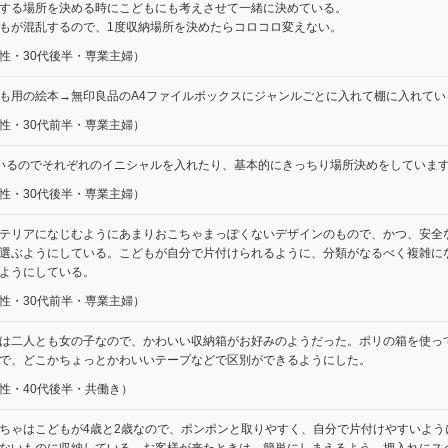
する場所を決める時にこどもにも考えさせて一緒に決めている。
もが混乱するので、1度収納場所を決めたらコロコロ変えない。
性・30代後半・専業主婦）
も用の絵本→無印良品のA4ファイルボックスにジャンルごとに入れて棚に入れてい
性・30代前半・専業主婦）
いるのでそれぞれのイニシャルを入れたり、基本的にきっちり場所決めをしていま
性・30代後半・専業主婦）
テリアになじむようにあまりおこちゃまっぽくないデザインのもので、かつ、安全
選ぶようにしている。こどもが自分で片付けられるように、分類がなるべく複雑に
ようにしている。
性・30代前半・専業主婦）
は二人とも女の子なので、かわいい収納箱がお好みのようだった。ポリの箱を使っ
で、どこかちょっとかわいいテープなどで区別ができるようにした。
性・40代後半・共働き）
ちゃはこどもが4歳と2歳なので、ポンポンと取りやすく、自分で片付けやすいよう