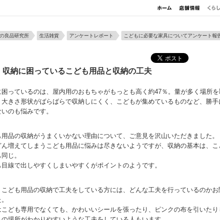
の良品研究所
生活雑貨
アンケートレポート
こどもに必要な家具についてアンケート報
］収納に困っているこども用品と収納の工夫
に困っているのは、屋内用のおもちゃがもっとも高く約47％。量が多く場所を
、大きさ形状がばらばらで収納しにくく、こどもが集めているものなど、勝手
ないのも悩みです。
も用品の収納がうまくいかない理由について、ご意見を沢山いただきました。
どん増えてしまうこども用品に悩みは尽きないようですが、収納の基本は、こ
も同じ。
も目線で出しやすくしまいやすくがポイントのようです。
、こども用品の収納で工夫をしている方には、どんな工夫を行っているのかお
た。
はこども専用でなくても、かわいいシールを張ったり、ピンクの布を引いたり
もの場所がわかりやすいような工夫をしている人もいます。