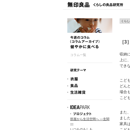
くらし
［3
収納
コラム一覧
上に
でき
こど
どん
場合
こど
また
まし
部屋から生活空間へ ―玄関
―
家具
いつものもしも
こど