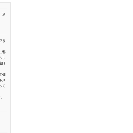
、適
でき
に邪
らし
避け
本棚
ルメ
って
す。