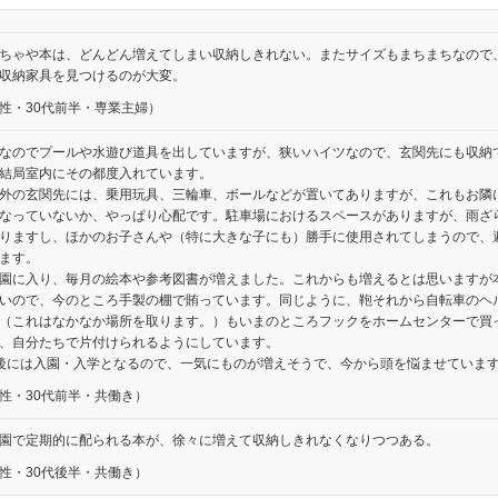
ちゃや本は、どんどん増えてしまい収納しきれない。またサイズもまちまちなので
収納家具を見つけるのが大変。
性・30代前半・専業主婦）
なのでプールや水遊び道具を出していますが、狭いハイツなので、玄関先にも収納
結局室内にその都度入れています。
外の玄関先には、乗用玩具、三輪車、ボールなどが置いてありますが、これもお隣
なっていないか、やっぱり心配です。駐車場におけるスペースがありますが、雨ざ
りますし、ほかのお子さんや（特に大きな子にも）勝手に使用されてしまうので、
ます。
園に入り、毎月の絵本や参考図書が増えました。これからも増えるとは思いますが
いので、今のところ手製の棚で賄っています。同じように、鞄それから自転車のヘ
（これはなかなか場所を取ります。）もいまのところフックをホームセンターで買
、自分たちで片付けられるようにしています。
後には入園・入学となるので、一気にものが増えそうで、今から頭を悩ませていま
性・30代前半・共働き）
園で定期的に配られる本が、徐々に増えて収納しきれなくなりつつある。
性・30代後半・共働き）