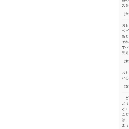
蓋の
スを
（女
おも
ベビ
あと
それ
すべ
見え
（女
おも
いる
（女
こど
どう
ど）
こど
は、
まう