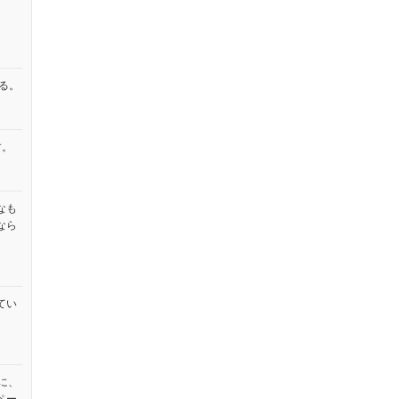
る。
す。
なも
なら
てい
に、