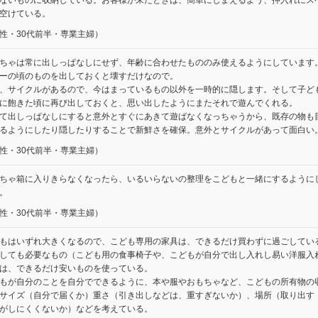
ないものに収納している。お客様が来たときは、簡単にしまえるよう、押入れにス
空けている。
性・30代前半・専業主婦）
ちゃは常に出しっぱなしにせず、年齢に合わせたもののみ使えるようにしています
ーの頃のものを出しておくと壊すだけなので。
、サイクルがあるので、今はまっているもの以外を一時的に隠します。そして子ど
に飽きた頃に再び出しておくと、思い出したようにまたそれで遊んでくれる。
て出しっぱなしにすると意外とすぐにあきて遊ばなくなっちゃうから、既存の物も
るようにしたり隠したりすることで新鮮さを確保。意外とサイクルがあって面白い
性・30代前半・専業主婦）
ちゃ箱に入りきらなくなったら、いるいらないの整理をこどもと一緒にするように
。
性・30代前半・専業主婦）
もはいずれ大きくなるので、こども専用の家具は、できるだけ買わずに過ごしてい
しても必要なもの（こども用の食事椅子や、こどもが自分で出し入れし易い洋服入
は、できるだけ安いものを使っている。
もが自分のことを自分でできるように、本や服やおもちゃなど、こどもの所有物の
サイズ（自分で届くか）重さ（引き出しなどは、重すぎないか）、場所（取り出す
がしにくくないか）などを考えている。