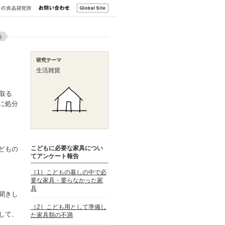
告
研究テーマ
生活雑貨
取る
に処分
こどもに必要な家具につい
どもの
てアンケート報告
［1］こどもの暮しの中で必
要な家具・要らなかった家
具
聞きし
［2］こども用として準備し
して、
た家具類の不満