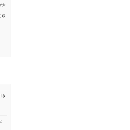
が大
く収
引き
な