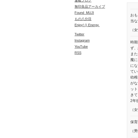
連載ブログ
無印良品アーカイブ
Found_MUJI
おも
もの八分目
当な
Enjoy! () Energy.
（女
Twitter
Instagram
時期
YouTube
ず、
RSS
また
魔に
にな
てい
幼稚
がな
ット
きて
2年
（女
保育
（男