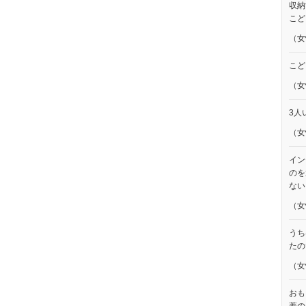
収納
こど
（女
こど
（女
3人
（女
イン
のを
ない
（女
うち
たの
（女
おも