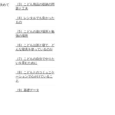
［3］こども用品の収納の問
決めて
題と工夫
［4］レンタルでも良かった
もの
［5］こどもの遊び場所と勉
強の場所
［6］こどもは誰と寝て、ど
んな寝具を使っているのか
［7］こどもの自分でやりた
いを育むために
［8］こどもとのコミュニケ
ーションで心がけているこ
と
［9］基礎データ