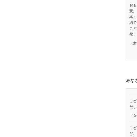
おも
変。
本：
納で
こど
靴：
（女
みな
こど
だし
（女
こど
ど。