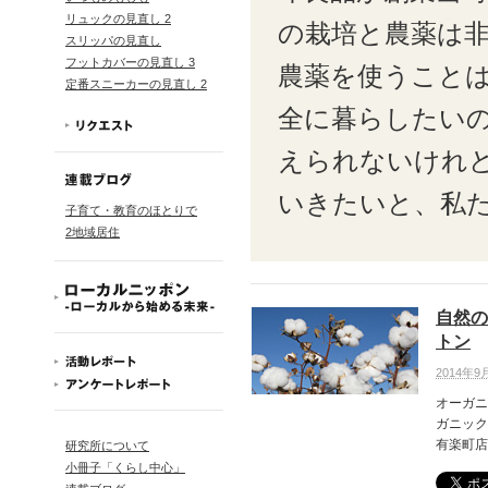
リュックの見直し 2
の栽培と農薬は非
スリッパの見直し
フットカバーの見直し 3
農薬を使うことは
定番スニーカーの見直し 2
全に暮らしたいの
えられないけれ
いきたいと、私
子育て・教育のほとりで
2地域居住
自然の
トン
2014年9
オーガニ
ガニック
有楽町店
研究所について
小冊子「くらし中心」