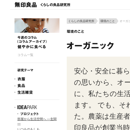
くらしの良品研究所
環境のこと
オーガ
コラム一覧
安心・安全に暮ら
の思いから、オ
に、私たちの生
ます。 でも、そ
た。農薬は生産者
部屋から生活空間へ ―玄関
―
印良品が創業当
いつものもしも