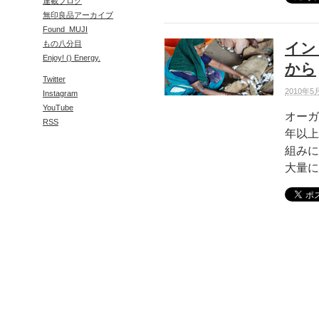
連載ブログ
無印良品アーカイブ
Found_MUJI
もの八分目
イン
Enjoy! () Energy.
から
Twitter
2010年5
Instagram
YouTube
オーガ
RSS
年以上
組みに
大量に