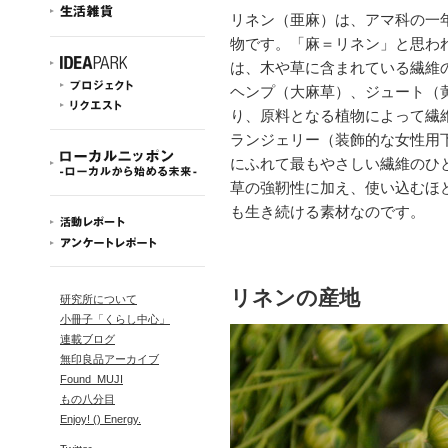
リネン（亜麻）は、アマ科の一
物です。「麻＝リネン」と思わ
は、木や草に含まれている繊維
ヘンプ（大麻草）、ジュート（
り、原料となる植物によって繊
ランジェリー（装飾的な女性用
にふれて最もやさしい繊維のひ
草の強靭性に加え、使い込むほ
も生き続ける素材なのです。
リネンの産地
研究所について
小冊子「くらし中心」
連載ブログ
無印良品アーカイブ
Found_MUJI
もの八分目
Enjoy! () Energy.