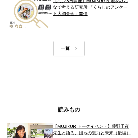
【2月28日開催】MUJI×UR 団地をみん
なで考える研究所 「くらしのアンケー
ト大調査会」開催
一覧
読みもの
【MUJI×UR トークイベント】藤野千夜
先生と語る、団地の魅力と未来（後編）