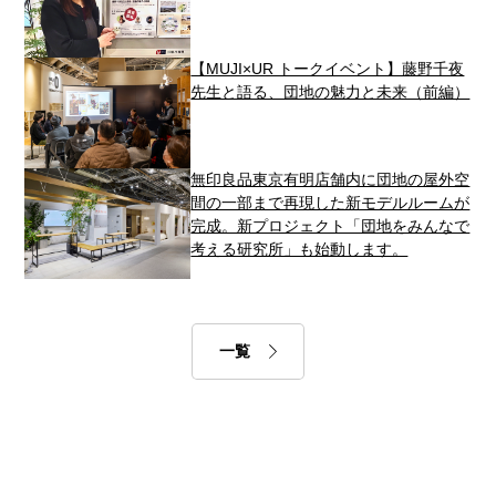
【MUJI×UR トークイベント】藤野千夜
先生と語る、団地の魅力と未来（前編）
無印良品東京有明店舗内に団地の屋外空
間の一部まで再現した新モデルルームが
完成。新プロジェクト「団地をみんなで
考える研究所」も始動します。
一覧