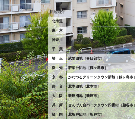
団地紹介
北海道
東 京
神奈川
千 葉
埼 玉
武里団地［春日部市］
愛 知
若葉台団地［鶴ヶ島市］
京 都
かわつるグリーンタウン新鶴［鶴ヶ島市
奈 良
北本団地［北本市］
大 阪
新座団地［新座市］
兵 庫
せんげん台パークタウン四番街［越谷市
福 岡
北坂戸団地［坂戸市］