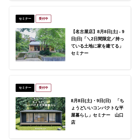
セミナー
受付中
【名古屋店】8月8日|土| - 9
日|日|「＼2日間限定／持っ
ている土地に家を建てる」
セミナー
セミナー
受付中
8月8日(土)・9日(日) 「ち
ょうどいいコンパクトな平
屋暮らし」セミナー 山口
店