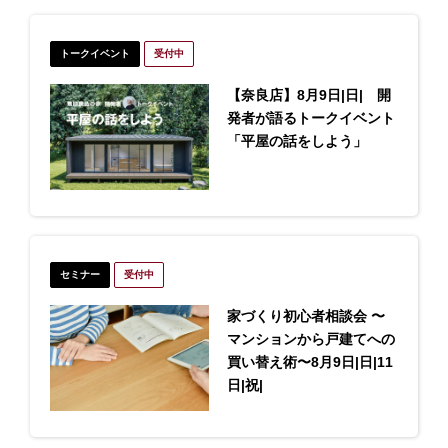
トークイベント
受付中
【奈良店】8月9日|日| 開
発者が語るトークイベント
「平屋の話をしよう」
セミナー
受付中
家づくり初心者相談会 〜
マンションから戸建てへの
買い替え術〜8月9日|日|11
日|祝|